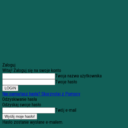
Zaloguj
Witaj! Zaloguj się na swoje konto
Twoja nazwa użytkownika
Twoje hasło
Nie pamiętasz hasła? Skorzystaj z Pomocy
Odzyskiwanie hasła
Odzyskaj swoje hasło
Twój e-mail
Hasło zostanie wysłane e-mailem.