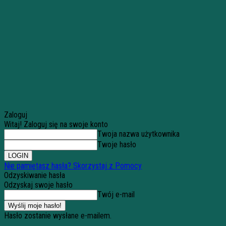
Zaloguj
Witaj! Zaloguj się na swoje konto
Twoja nazwa użytkownika
Twoje hasło
Nie pamiętasz hasła? Skorzystaj z Pomocy
Odzyskiwanie hasła
Odzyskaj swoje hasło
Twój e-mail
Hasło zostanie wysłane e-mailem.