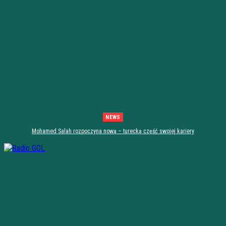
NEWS
Mohamed Salah rozpoczyna nową – turecką część swojej kariery