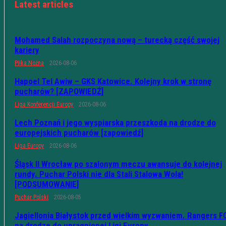
Latest articles
Mohamed Salah rozpoczyna nową – turecką część swojej
kariery
Piłka Nożna
2026-08-06
Hapoel Tel Awiw – GKS Katowice. Kolejny krok w stronę
pucharów? [ZAPOWIEDŹ]
Liga Konferencji Europy
2026-08-06
Lech Poznań i jego wyspiarska przeszkoda na drodze do
europejskich pucharów [zapowiedź]
Liga Europy
2026-08-06
Śląsk II Wrocław po szalonym meczu awansuje do kolejnej
rundy. Puchar Polski nie dla Stali Stalowa Wola!
[PODSUMOWANIE]
Puchar Polski
2026-08-05
Jagiellonia Białystok przed wielkim wyzwaniem. Rangers F
na drodze do upragnionej Ligi Europy