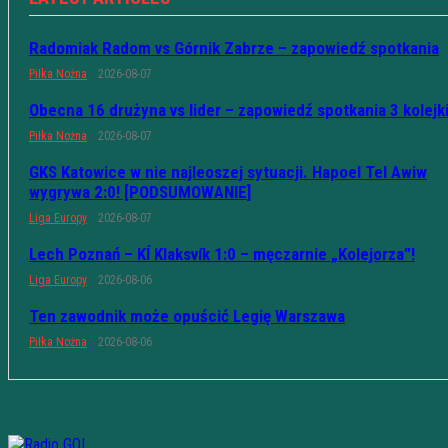
Radomiak Radom vs Górnik Zabrze – zapowiedź spotkania
Piłka Nożna
2026-08-07
Obecna 16 drużyna vs lider – zapowiedź spotkania 3 kolejk
Piłka Nożna
2026-08-07
GKS Katowice w nie najleoszej sytuacji. Hapoel Tel Awiw
wygrywa 2:0! [PODSUMOWANIE]
Liga Europy
2026-08-07
Lech Poznań – KÍ Klaksvík 1:0 – męczarnie „Kolejorza”!
Liga Europy
2026-08-06
Ten zawodnik może opuścić Legię Warszawa
Piłka Nożna
2026-08-06