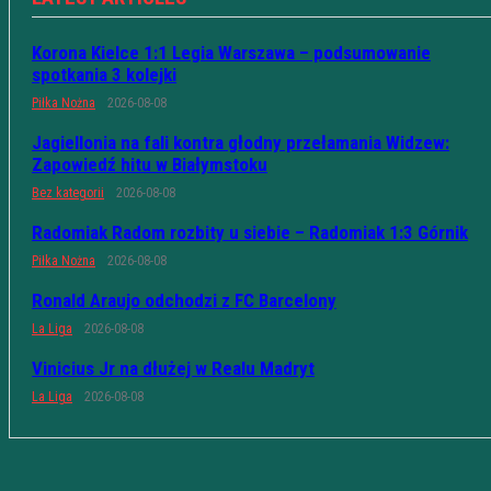
Korona Kielce 1:1 Legia Warszawa – podsumowanie
spotkania 3 kolejki
Piłka Nożna
2026-08-08
Jagiellonia na fali kontra głodny przełamania Widzew:
Zapowiedź hitu w Białymstoku
Bez kategorii
2026-08-08
Radomiak Radom rozbity u siebie – Radomiak 1:3 Górnik
Piłka Nożna
2026-08-08
Ronald Araujo odchodzi z FC Barcelony
La Liga
2026-08-08
Vinicius Jr na dłużej w Realu Madryt
La Liga
2026-08-08