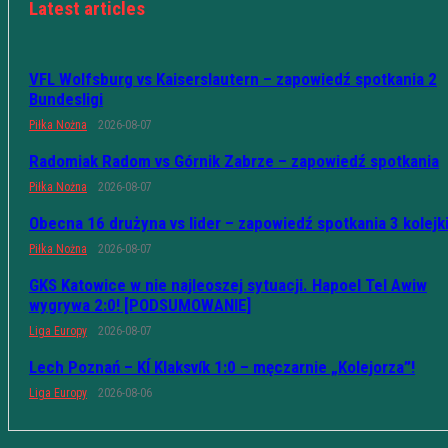
Latest articles
VFL Wolfsburg vs Kaiserslautern – zapowiedź spotkania 2
Bundesligi
Piłka Nożna
2026-08-07
Radomiak Radom vs Górnik Zabrze – zapowiedź spotkania
Piłka Nożna
2026-08-07
Obecna 16 drużyna vs lider – zapowiedź spotkania 3 kolejk
Piłka Nożna
2026-08-07
GKS Katowice w nie najleoszej sytuacji. Hapoel Tel Awiw
wygrywa 2:0! [PODSUMOWANIE]
Liga Europy
2026-08-07
Lech Poznań – KÍ Klaksvík 1:0 – męczarnie „Kolejorza”!
Liga Europy
2026-08-06