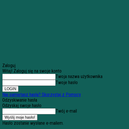
Zaloguj
Witaj! Zaloguj się na swoje konto
Twoja nazwa użytkownika
Twoje hasło
Nie pamiętasz hasła? Skorzystaj z Pomocy
Odzyskiwanie hasła
Odzyskaj swoje hasło
Twój e-mail
Hasło zostanie wysłane e-mailem.