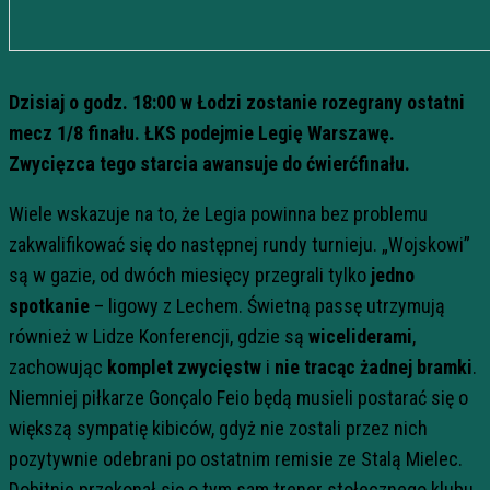
Dzisiaj o godz. 18:00 w Łodzi zostanie rozegrany ostatni
mecz 1/8 finału. ŁKS podejmie Legię Warszawę.
Zwycięzca tego starcia awansuje do ćwierćfinału.
Wiele wskazuje na to, że Legia powinna bez problemu
zakwalifikować się do następnej rundy turnieju. „Wojskowi”
są w gazie, od dwóch miesięcy przegrali tylko
jedno
spotkanie
– ligowy z Lechem. Świetną passę utrzymują
również w Lidze Konferencji, gdzie są
wiceliderami
,
zachowując
komplet zwycięstw
i
nie tracąc żadnej bramki
.
Niemniej piłkarze Gonçalo Feio będą musieli postarać się o
większą sympatię kibiców, gdyż nie zostali przez nich
pozytywnie odebrani po ostatnim remisie ze Stalą Mielec.
Dobitnie przekonał się o tym sam trener stołecznego klubu.