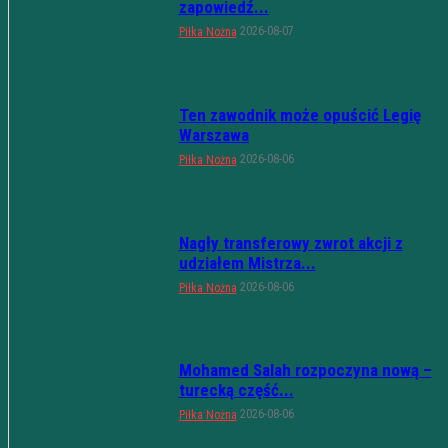
zapowiedź...
2026-08-07
Piłka Nożna
Ten zawodnik może opuścić Legię
Warszawa
2026-08-06
Piłka Nożna
Nagły transferowy zwrot akcji z
udziałem Mistrza...
2026-08-06
Piłka Nożna
Mohamed Salah rozpoczyna nową –
turecką część...
2026-08-06
Piłka Nożna