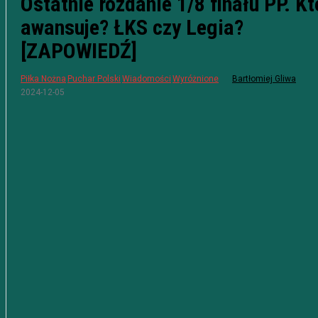
Ostatnie rozdanie 1/8 finału PP. Kt
awansuje? ŁKS czy Legia?
[ZAPOWIEDŹ]
Piłka Nożna
Puchar Polski
Wiadomości
Wyróżnione
Bartłomiej Gliwa
2024-12-05