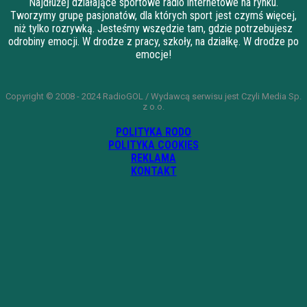
Najdłużej działające sportowe radio internetowe na rynku.
Tworzymy grupę pasjonatów, dla których sport jest czymś więcej,
niż tylko rozrywką. Jesteśmy wszędzie tam, gdzie potrzebujesz
odrobiny emocji. W drodze z pracy, szkoły, na działkę. W drodze po
emocje!
Copyright © 2008 - 2024 RadioGOL / Wydawcą serwisu jest Czyli Media Sp.
z o.o.
POLITYKA RODO
POLITYKA COOKIES
REKLAMA
KONTAKT