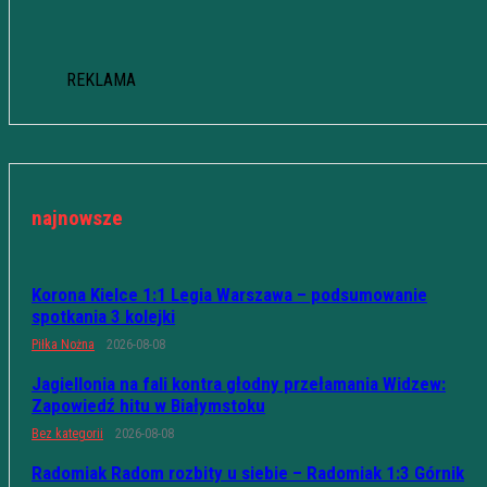
REKLAMA
najnowsze
Korona Kielce 1:1 Legia Warszawa – podsumowanie
spotkania 3 kolejki
Piłka Nożna
2026-08-08
Jagiellonia na fali kontra głodny przełamania Widzew:
Zapowiedź hitu w Białymstoku
Bez kategorii
2026-08-08
Radomiak Radom rozbity u siebie – Radomiak 1:3 Górnik