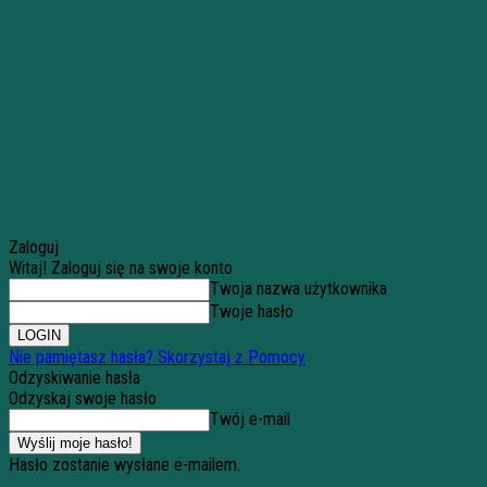
Zaloguj
Witaj! Zaloguj się na swoje konto
Twoja nazwa użytkownika
Twoje hasło
Nie pamiętasz hasła? Skorzystaj z Pomocy
Odzyskiwanie hasła
Odzyskaj swoje hasło
Twój e-mail
Hasło zostanie wysłane e-mailem.