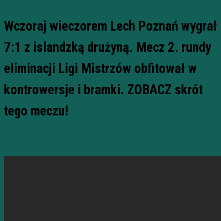
Wczoraj wieczorem Lech Poznań wygrał
7:1 z islandzką drużyną. Mecz 2. rundy
eliminacji Ligi Mistrzów obfitował w
kontrowersje i bramki. ZOBACZ skrót
tego meczu!