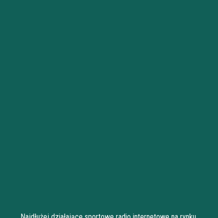
Najdłużej działające sportowe radio internetowe na rynku.