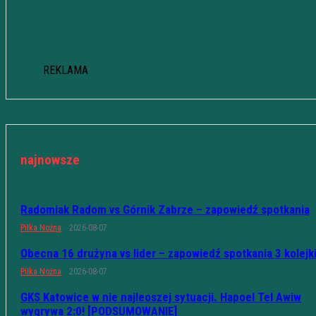
REKLAMA
najnowsze
Radomiak Radom vs Górnik Zabrze – zapowiedź spotkania
Piłka Nożna
2026-08-07
Obecna 16 drużyna vs lider – zapowiedź spotkania 3 kolejk
Piłka Nożna
2026-08-07
GKS Katowice w nie najleoszej sytuacji. Hapoel Tel Awiw
wygrywa 2:0! [PODSUMOWANIE]