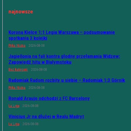
najnowsze
Korona Kielce 1:1 Legia Warszawa – podsumowanie
spotkania 3 kolejki
Piłka Nożna
2026-08-08
Jagiellonia na fali kontra głodny przełamania Widzew:
Zapowiedź hitu w Białymstoku
Bez kategorii
2026-08-08
Radomiak Radom rozbity u siebie – Radomiak 1:3 Górnik
Piłka Nożna
2026-08-08
Ronald Araujo odchodzi z FC Barcelony
La Liga
2026-08-08
Vinicius Jr na dłużej w Realu Madryt
La Liga
2026-08-08