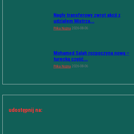
Nagły transferowy zwrot akcji z
udziałem Mistrza...
2026-08-06
Piłka Nożna
Mohamed Salah rozpoczyna nową –
turecką część...
2026-08-06
Piłka Nożna
udostępnij na: