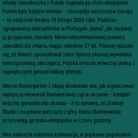
młoda zawodniczka z Polski sięgnęła po złoto olimpijskie.
Potem były kolejne medale – chociażby mistrzostw Europy
– aż nadszedł feralny 18 lutego 2009 roku. Podczas
zgrupowania lekkoatletów w Portugalii „Kama”, jak nazywali
ją przyjaciele, zasłabła. Mimo natychmiastowej pomocy
zawodniczka zmarła, mając zaledwie 27 lat. Później okazało
się, że śmierć spowodował zator tętnicy płucnej wywołany
nierozpoznaną zakrzepicą. Polska straciła wówczas jedną z
największych gwiazd lekkiej atletyki.
Marcin Rosengarten z ekipą doskonale wie, jak organizować
najlepszy memoriał Diamentowej Ligi w sezonie – komplet
widzów, gwiazdorska obsada – a to sprawia, że Stadion
Śląski i, na pewno patrząca z góry, Kama Skolimowska
przeżywają igrzyska olimpijskie w cztery godziny.
Nim nadeszła sobotnia kulminacja, w piątkowe popołudnie