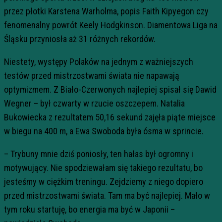
przez płotki Karstena Warholma, popis Faith Kipyegon czy
fenomenalny powrót Keely Hodgkinson. Diamentowa Liga na
Śląsku przyniosła aż 31 różnych rekordów.
Niestety, występy Polaków na jednym z ważniejszych
testów przed mistrzostwami świata nie napawają
optymizmem. Z Biało-Czerwonych najlepiej spisał się Dawid
Wegner – był czwarty w rzucie oszczepem. Natalia
Bukowiecka z rezultatem 50,16 sekund zajęła piąte miejsce
w biegu na 400 m, a Ewa Swoboda była ósma w sprincie.
– Trybuny mnie dziś poniosły, ten hałas był ogromny i
motywujący. Nie spodziewałam się takiego rezultatu, bo
jesteśmy w ciężkim treningu. Zejdziemy z niego dopiero
przed mistrzostwami świata. Tam ma być najlepiej. Mało w
tym roku startuję, bo energia ma być w Japonii –