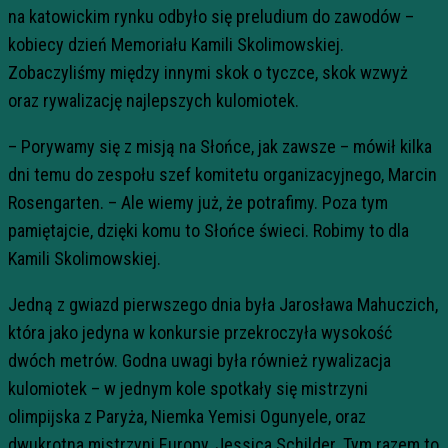
na katowickim rynku odbyło się preludium do zawodów –
kobiecy dzień Memoriału Kamili Skolimowskiej.
Zobaczyliśmy między innymi skok o tyczce, skok wzwyż
oraz rywalizację najlepszych kulomiotek.
– Porywamy się z misją na Słońce, jak zawsze – mówił kilka
dni temu do zespołu szef komitetu organizacyjnego, Marcin
Rosengarten. – Ale wiemy już, że potrafimy. Poza tym
pamiętajcie, dzięki komu to Słońce świeci. Robimy to dla
Kamili Skolimowskiej.
Jedną z gwiazd pierwszego dnia była Jarosława Mahuczich,
która jako jedyna w konkursie przekroczyła wysokość
dwóch metrów. Godna uwagi była również rywalizacja
kulomiotek – w jednym kole spotkały się mistrzyni
olimpijska z Paryża, Niemka Yemisi Ogunyele, oraz
dwukrotna mistrzyni Europy, Jessica Schilder. Tym razem to