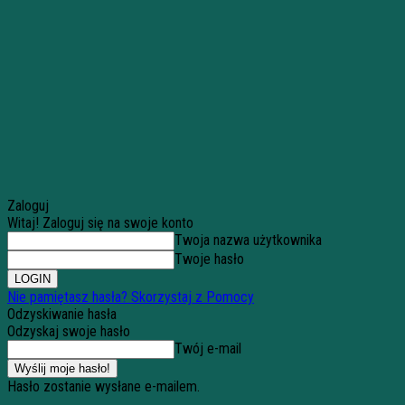
Zaloguj
Witaj! Zaloguj się na swoje konto
Twoja nazwa użytkownika
Twoje hasło
Nie pamiętasz hasła? Skorzystaj z Pomocy
Odzyskiwanie hasła
Odzyskaj swoje hasło
Twój e-mail
Hasło zostanie wysłane e-mailem.