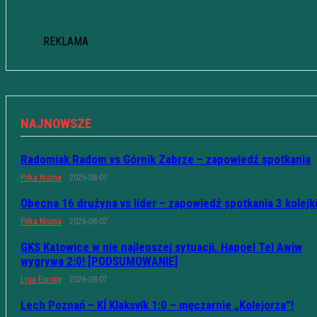
REKLAMA
NAJNOWSZE
Radomiak Radom vs Górnik Zabrze – zapowiedź spotkania
Piłka Nożna
2026-08-07
Obecna 16 drużyna vs lider – zapowiedź spotkania 3 kolejk
Piłka Nożna
2026-08-07
GKS Katowice w nie najleoszej sytuacji. Hapoel Tel Awiw
wygrywa 2:0! [PODSUMOWANIE]
Liga Europy
2026-08-07
Lech Poznań – KÍ Klaksvík 1:0 – męczarnie „Kolejorza”!