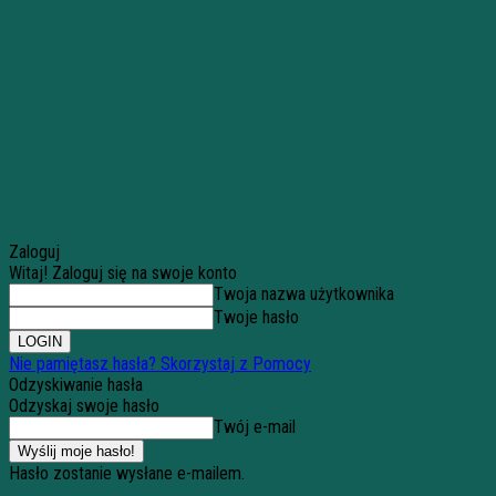
Zaloguj
Witaj! Zaloguj się na swoje konto
Twoja nazwa użytkownika
Twoje hasło
Nie pamiętasz hasła? Skorzystaj z Pomocy
Odzyskiwanie hasła
Odzyskaj swoje hasło
Twój e-mail
Hasło zostanie wysłane e-mailem.