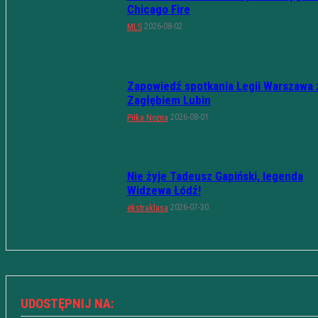
Chicago Fire
2026-08-02
MLS
Zapowiedź spotkania Legii Warszawa 
Zagłębiem Lubin
2026-08-01
Piłka Nożna
Nie żyje Tadeusz Gapiński, legenda
Widzewa Łódź!
2026-07-30
ekstraklasa
UDOSTĘPNIJ NA: