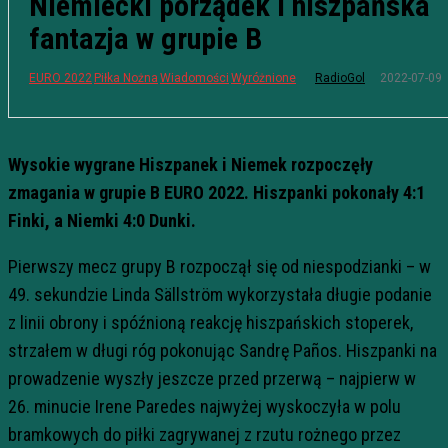
Niemiecki porządek i hiszpańska
fantazja w grupie B
2022-07-09
EURO 2022
Piłka Nożna
Wiadomości
Wyróżnione
RadioGol
Wysokie wygrane Hiszpanek i Niemek rozpoczęły
zmagania w grupie B EURO 2022. Hiszpanki pokonały 4:1
Finki, a Niemki 4:0 Dunki.
Pierwszy mecz grupy B rozpoczął się od niespodzianki – w
49. sekundzie Linda Sällström wykorzystała długie podanie
z linii obrony i spóźnioną reakcję hiszpańskich stoperek,
strzałem w długi róg pokonując Sandrę Paños. Hiszpanki na
prowadzenie wyszły jeszcze przed przerwą – najpierw w
26. minucie Irene Paredes najwyżej wyskoczyła w polu
bramkowych do piłki zagrywanej z rzutu rożnego przez