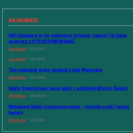
NAJNOWSZE
GKS Katowice w nie najleoszej sytuacji. Hapoel Tel Awiw
wygrywa 2:0! [PODSUMOWANIE]
Liga Europy
2026-08-07
Liga Europy
2026-08-06
Ten zawodnik może opuścić Legię Warszawa
Piłka Nożna
2026-08-06
Nagły transferowy zwrot akcji z udziałem Mistrza Świata
Piłka Nożna
2026-08-06
Mohamed Salah rozpoczyna nową – turecką część swojej
kariery
Piłka Nożna
2026-08-06