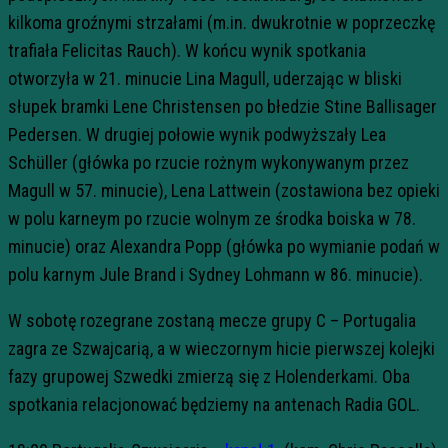
kilkoma groźnymi strzałami (m.in. dwukrotnie w poprzeczkę
trafiała Felicitas Rauch). W końcu wynik spotkania
otworzyła w 21. minucie Lina Magull, uderzając w bliski
słupek bramki Lene Christensen po błedzie Stine Ballisager
Pedersen. W drugiej połowie wynik podwyższały Lea
Schüller (główka po rzucie rożnym wykonywanym przez
Magull w 57. minucie), Lena Lattwein (zostawiona bez opieki
w polu karneym po rzucie wolnym ze środka boiska w 78.
minucie) oraz Alexandra Popp (główka po wymianie podań w
polu karnym Jule Brand i Sydney Lohmann w 86. minucie).
W sobotę rozegrane zostaną mecze grupy C – Portugalia
zagra ze Szwajcarią, a w wieczornym hicie pierwszej kolejki
fazy grupowej Szwedki zmierzą się z Holenderkami. Oba
spotkania relacjonować będziemy na antenach Radia GOL.