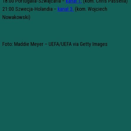
18:00 Portugalia-Szwajcaria –
kanał 1.
(kom. Chris Passella)
21:00 Szwecja-Holandia –
kanał 3.
(kom. Wojciech
Nowakowski)
Foto: Maddie Meyer – UEFA/UEFA via Getty Images