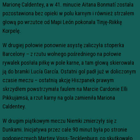
Marionę Caldentey, a w 41. minucie Aitana Bonmatí została
pozostawiona bez opieki w polu karnym i również strzałem
głową po wrzutce od Mapi León pokonała Tinję-Riikkę
Korpelę.
W drugiej połowie ponownie asystę zaliczyła stoperka
Barcelony – z rzutu wolnego pośredniego na połowie
rywalek posłała piłkę w pole karne, a tam głową skierowała
ją do bramki Lucía García. Ostatni gol padł już w doliczonym
czasie meczu – ostatnią akcję Hiszpanek prawym
skrzydłem powstrzymała faulem na Marcie Cardonie Elli
Pikkujämsä, a rzut karny na gola zamieniła Mariona
Caldentey.
W drugim piątkowym meczu Niemki zmierzyły się z
Dunkami. Inicjatywa przez całe 90 minut była po stronie
podopiecznych Martiny Voss-Tecklenburg, co skutkowało