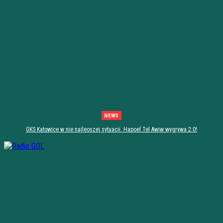
NEWS
GKS Katowice w nie najleoszej sytuacji. Hapoel Tel Awiw wygrywa 2:0!
[PODSUMOWANIE]