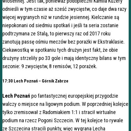
wiosennej. Jest tak, ponieważ podopieczni Kamila Kuzery
odnieśli w tym czasie aż sześć zwycięstw, co daje dwa razy
więcej wygranych niż w rundzie jesiennej. Kielczanie są
niepokonani od siedmiu spotkań i jeśli ta seria zostanie
podtrzymana ze Stalą, to pierwszy raz od 2017 roku
zanotują passę ośmiu meczów bez porażki w Ekstraklasie.
Ciekawostką w spotkaniu tych drużyn jest fakt, że obie
drużyny strzeliły po 33 gole i mają identyczny bilans w tym
sezonie: 9 zwycięstw, 8 remisów, 12 porażek.
17:30 Lech Poznań – Górnik Zabrze
Lech Poznań
po fantastycznej europejskiej przygodzie
walczy o miejsce na ligowym podium. W poprzedniej kolejce
tylko zremisował z Radomiakiem 1:1 i stracił wirtualne
podium na rzecz Pogoni Szczecin. W tej kolejce to rywale
ze Szczecina stracili punkty, więc wygrana Lecha