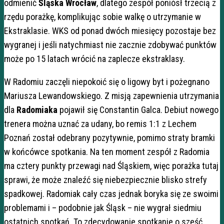
odmienić
Śląska Wrocław
, dlatego zespół poniósł trzecią z
rzędu porażkę, komplikując sobie walkę o utrzymanie w
Ekstraklasie. WKS od ponad dwóch miesięcy pozostaje bez
wygranej i jeśli natychmiast nie zacznie zdobywać punktów
może po 15 latach wrócić na zaplecze ekstraklasy.
W Radomiu zaczęli niepokoić się o ligowy byt i pożegnano
Mariusza Lewandowskiego. Z misją zapewnienia utrzymania
dla
Radomiaka
pojawił się Constantin Galca. Debiut nowego
trenera można uznać za udany, bo remis 1:1 z Lechem
Poznań został odebrany pozytywnie, pomimo straty bramki
w końcówce spotkania. Na ten moment zespół z Radomia
ma cztery punkty przewagi nad Śląskiem, więc porażka tutaj
sprawi, że może znaleźć się niebezpiecznie blisko strefy
spadkowej. Radomiak cały czas jednak boryka się ze swoimi
problemami i – podobnie jak Śląsk – nie wygrał siedmiu
ostatnich spotkań. To zdecydowanie spotkanie o sześć