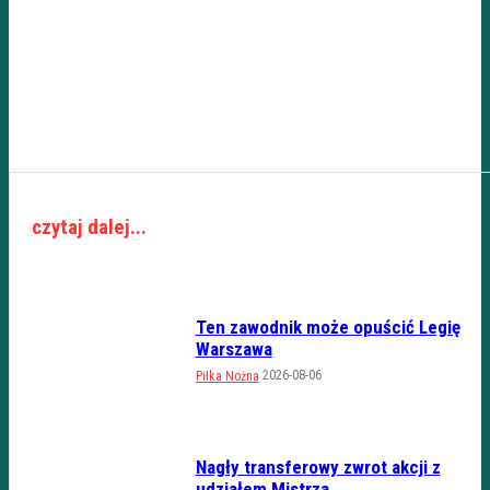
czytaj dalej...
Ten zawodnik może opuścić Legię
Warszawa
2026-08-06
Piłka Nożna
Nagły transferowy zwrot akcji z
udziałem Mistrza...