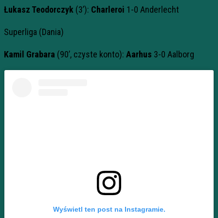
Łukasz Teodorczyk
(3’):
Charleroi
1-0 Anderlecht
Superliga (Dania)
Kamil Grabara
(90’, czyste konto):
Aarhus
3-0 Aalborg
Wyświetl ten post na Instagramie.