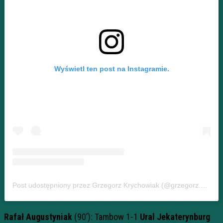
Wyświetl ten post na Instagramie.
Post udostępniony przez Grzegorz Krychowiak (@grzegorz.krychowiak)
Rafał Augustyniak
(90’): Tambow 1-1
Ural Jekaterynburg