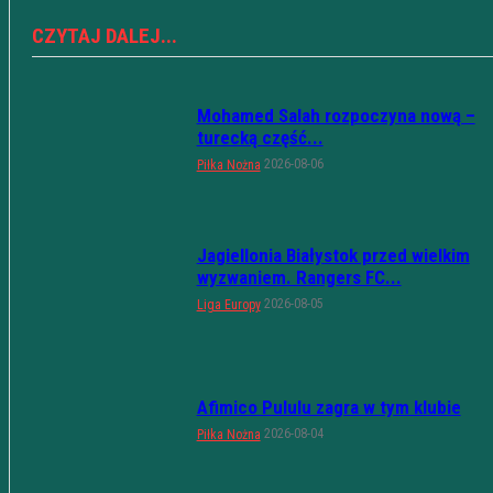
CZYTAJ DALEJ...
Mohamed Salah rozpoczyna nową –
turecką część...
2026-08-06
Piłka Nożna
Jagiellonia Białystok przed wielkim
wyzwaniem. Rangers FC...
2026-08-05
Liga Europy
Afimico Pululu zagra w tym klubie
2026-08-04
Piłka Nożna