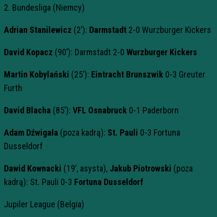
2. Bundesliga (Niemcy)
Adrian Stanilewicz
(2’):
Darmstadt
2-0 Wurzburger Kickers
David Kopacz
(90’): Darmstadt 2-0
Wurzburger Kickers
Martin Kobylański
(25’):
Eintracht Brunszwik
0-3 Greuter
Furth
David Blacha
(85’):
VFL Osnabruck
0-1 Paderborn
Adam Dźwigała
(poza kadrą):
St. Pauli
0-3 Fortuna
Dusseldorf
Dawid Kownacki
(19’, asysta),
Jakub Piotrowski
(poza
kadrą): St. Pauli 0-3
Fortuna Dusseldorf
Jupiler League (Belgia)