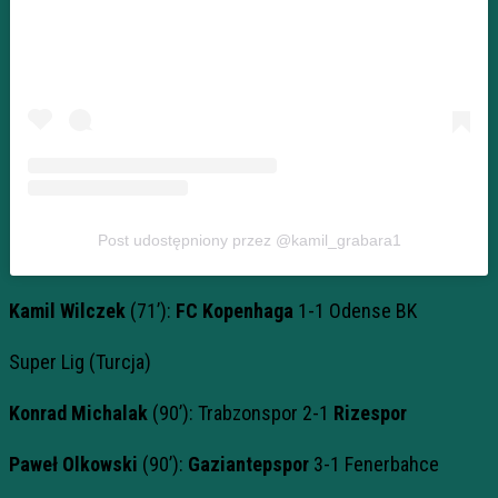
Post udostępniony przez @kamil_grabara1
Kamil Wilczek
(71’):
FC Kopenhaga
1-1 Odense BK
Super Lig (Turcja)
Konrad Michalak
(90’): Trabzonspor 2-1
Rizespor
Paweł Olkowski
(90’):
Gaziantepspor
3-1 Fenerbahce