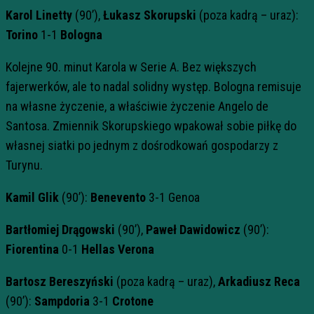
Karol Linetty
(90’),
Łukasz Skorupski
(poza kadrą – uraz):
Torino
1-1
Bologna
Kolejne 90. minut Karola w Serie A. Bez większych
fajerwerków, ale to nadal solidny występ. Bologna remisuje
na własne życzenie, a właściwie życzenie Angelo de
Santosa. Zmiennik Skorupskiego wpakował sobie piłkę do
własnej siatki po jednym z dośrodkowań gospodarzy z
Turynu.
Kamil Glik
(90’):
Benevento
3-1 Genoa
Bartłomiej Drągowski
(90’),
Paweł Dawidowicz
(90’):
Fiorentina
0-1
Hellas Verona
Bartosz Bereszyński
(poza kadrą – uraz),
Arkadiusz Reca
(90’):
Sampdoria
3-1
Crotone