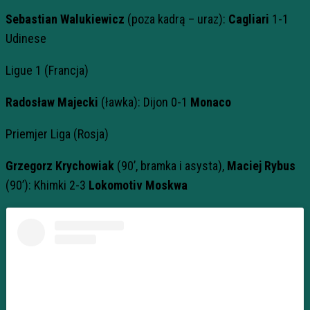
Sebastian Walukiewicz
(poza kadrą – uraz):
Cagliari
1-1
Udinese
Ligue 1 (Francja)
Radosław Majecki
(ławka): Dijon 0-1
Monaco
Priemjer Liga (Rosja)
Grzegorz Krychowiak
(90’, bramka i asysta),
Maciej Rybus
(90’): Khimki 2-3
Lokomotiv Moskwa