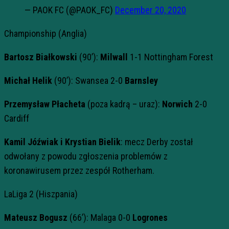
— PAOK FC (@PAOK_FC)
December 20, 2020
Championship (Anglia)
Bartosz Białkowski
(90’):
Milwall
1-1 Nottingham Forest
Michał Helik
(90’): Swansea 2-0
Barnsley
Przemysław Płacheta
(poza kadrą – uraz):
Norwich
2-0
Cardiff
Kamil Jóźwiak i Krystian Bielik
: mecz Derby został
odwołany z powodu zgłoszenia problemów z
koronawirusem przez zespół Rotherham.
LaLiga 2 (Hiszpania)
Mateusz Bogusz
(66’): Malaga 0-0
Logrones