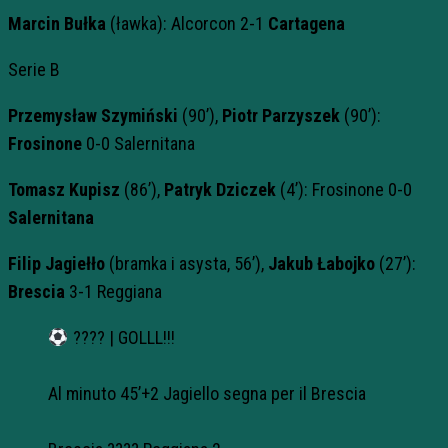
Marcin Bułka
(ławka): Alcorcon 2-1
Cartagena
Serie B
Przemysław Szymiński
(90’),
Piotr Parzyszek
(90’):
Frosinone
0-0 Salernitana
Tomasz Kupisz
(86’),
Patryk Dziczek
(4’): Frosinone 0-0
Salernitana
Filip Jagiełło
(bramka i asysta, 56’),
Jakub Łabojko
(27’):
Brescia
3-1 Reggiana
???? | GOLLL!!!
Al minuto 45’+2 Jagiello segna per il Brescia