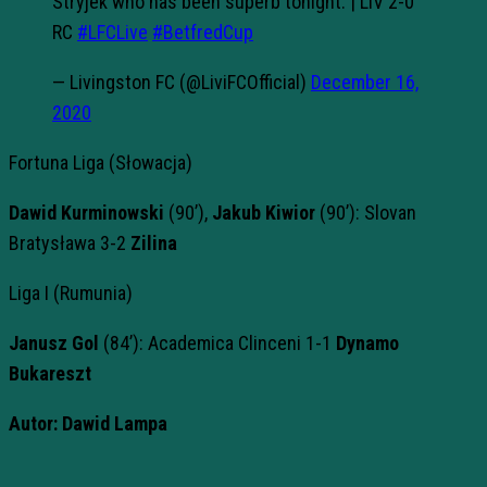
Stryjek who has been superb tonight. | LIV 2-0
RC
#LFCLive
#BetfredCup
— Livingston FC (@LiviFCOfficial)
December 16,
2020
Fortuna Liga (Słowacja)
Dawid Kurminowski
(90’),
Jakub Kiwior
(90’): Slovan
Bratysława 3-2
Zilina
Liga I (Rumunia)
Janusz Gol
(84’): Academica Clinceni 1-1
Dynamo
Bukareszt
Autor: Dawid Lampa