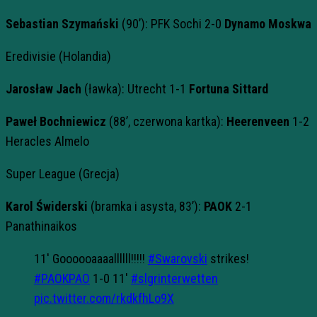
Sebastian Szymański
(90’): PFK Sochi 2-0
Dynamo Moskwa
Eredivisie (Holandia)
Jarosław Jach
(ławka): Utrecht 1-1
Fortuna Sittard
Paweł Bochniewicz
(88’, czerwona kartka):
Heerenveen
1-2
Heracles Almelo
Super League (Grecja)
Karol Świderski
(bramka i asysta, 83’):
PAOK
2-1
Panathinaikos
11′ Goooooaaaallllll!!!!!
#Swarovski
strikes!
#PAOKPAO
1-0 11′
#slgrinterwetten
pic.twitter.com/rkdkfhLo9X