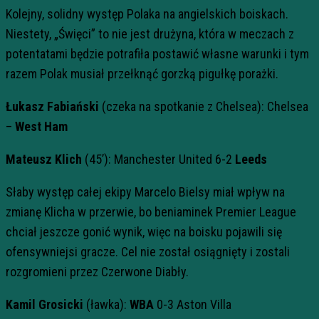
Kolejny, solidny występ Polaka na angielskich boiskach.
Niestety, „Święci” to nie jest drużyna, która w meczach z
potentatami będzie potrafiła postawić własne warunki i tym
razem Polak musiał przełknąć gorzką pigułkę porażki.
Łukasz Fabiański
(czeka na spotkanie z Chelsea): Chelsea
–
West Ham
Mateusz Klich
(45’): Manchester United 6-2
Leeds
Słaby występ całej ekipy Marcelo Bielsy miał wpływ na
zmianę Klicha w przerwie, bo beniaminek Premier League
chciał jeszcze gonić wynik, więc na boisku pojawili się
ofensywniejsi gracze. Cel nie został osiągnięty i zostali
rozgromieni przez Czerwone Diabły.
Kamil Grosicki
(ławka):
WBA
0-3 Aston Villa