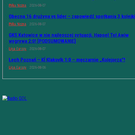
Piłka Nożna
2026-08-07
Obecna 16 drużyna vs lider – zapowiedź spotkania 3 kolejk
Piłka Nożna
2026-08-07
GKS Katowice w nie najleoszej sytuacji. Hapoel Tel Awiw
wygrywa 2:0! [PODSUMOWANIE]
Liga Europy
2026-08-07
Lech Poznań – KÍ Klaksvík 1:0 – męczarnie „Kolejorza”!
Liga Europy
2026-08-06