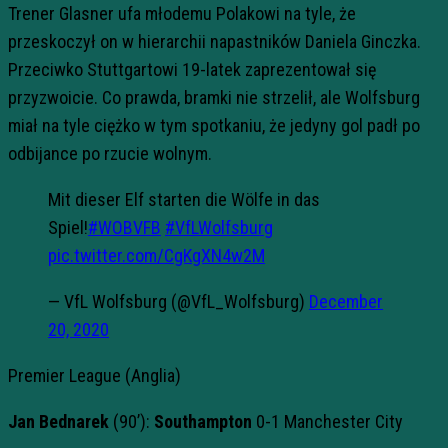
Trener Glasner ufa młodemu Polakowi na tyle, że
przeskoczył on w hierarchii napastników Daniela Ginczka.
Przeciwko Stuttgartowi 19-latek zaprezentował się
przyzwoicie. Co prawda, bramki nie strzelił, ale Wolfsburg
miał na tyle ciężko w tym spotkaniu, że jedyny gol padł po
odbijance po rzucie wolnym.
Mit dieser Elf starten die Wölfe in das
Spiel!
#WOBVFB
#VfLWolfsburg
pic.twitter.com/CgKgXN4w2M
— VfL Wolfsburg (@VfL_Wolfsburg)
December
20, 2020
Premier League (Anglia)
Jan Bednarek
(90’):
Southampton
0-1 Manchester City