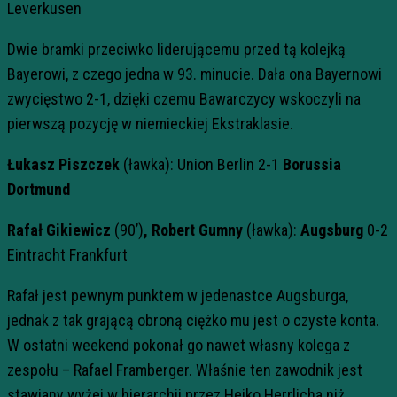
Leverkusen
Dwie bramki przeciwko liderującemu przed tą kolejką
Bayerowi, z czego jedna w 93. minucie. Dała ona Bayernowi
zwycięstwo 2-1, dzięki czemu Bawarczycy wskoczyli na
pierwszą pozycję w niemieckiej Ekstraklasie.
Łukasz Piszczek
(ławka): Union Berlin 2-1
Borussia
Dortmund
Rafał Gikiewicz
(90’)
, Robert Gumny
(ławka):
Augsburg
0-2
Eintracht Frankfurt
Rafał jest pewnym punktem w jedenastce Augsburga,
jednak z tak grającą obroną ciężko mu jest o czyste konta.
W ostatni weekend pokonał go nawet własny kolega z
zespołu – Rafael Framberger. Właśnie ten zawodnik jest
stawiany wyżej w hierarchii przez Heiko Herrlicha niż