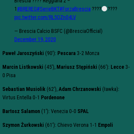
Brescia ???? Reggiana 2 –
1
#BREREG
#SerieBKT
#ForzaBrescia
????
????
pic.twitter.com/RL5QZn04LV
— Brescia Calcio BSFC (@BresciaOfficial)
December 19, 2020
Paweł Jaroszyński
(90’):
Pescara
3-2 Monza
Marcin Listkowski
(45’),
Mariusz Stępiński
(66’):
Lecce
3-
0 Pisa
Sebastian Musiolik
(62’),
Adam Chrzanowski
(ławka):
Virtus Entella 0-1
Pordenone
Bartosz Salamon
(1’): Venezia 0-0
SPAL
Szymon Żurkowski
(61’): Chievo Verona 1-1
Empoli