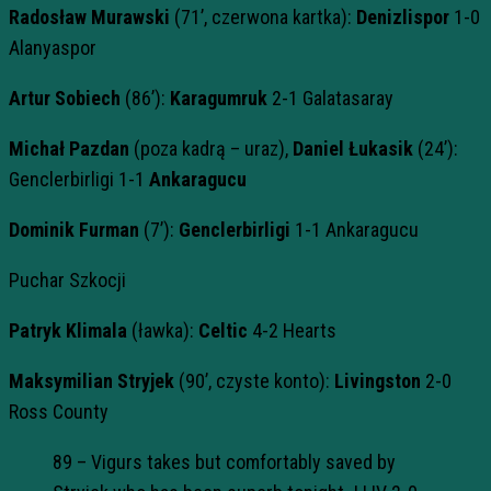
Radosław Murawski
(71’, czerwona kartka):
Denizlispor
1-0
Alanyaspor
Artur Sobiech
(86’):
Karagumruk
2-1 Galatasaray
Michał Pazdan
(poza kadrą – uraz),
Daniel Łukasik
(24’):
Genclerbirligi 1-1
Ankaragucu
Dominik Furman
(7’):
Genclerbirligi
1-1 Ankaragucu
Puchar Szkocji
Patryk Klimala
(ławka):
Celtic
4-2 Hearts
Maksymilian Stryjek
(90’, czyste konto):
Livingston
2-0
Ross County
89 – Vigurs takes but comfortably saved by