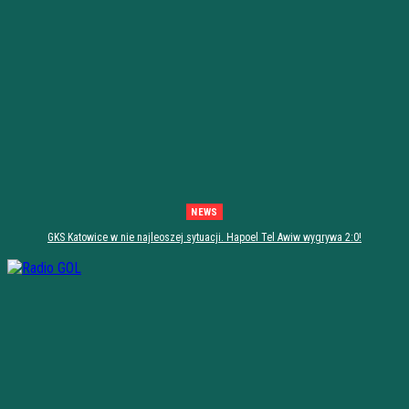
NEWS
GKS Katowice w nie najleoszej sytuacji. Hapoel Tel Awiw wygrywa 2:0!
[PODSUMOWANIE]