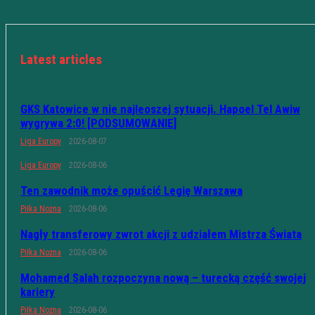
Latest articles
GKS Katowice w nie najleoszej sytuacji. Hapoel Tel Awiw
wygrywa 2:0! [PODSUMOWANIE]
Liga Europy
2026-08-07
Liga Europy
2026-08-06
Ten zawodnik może opuścić Legię Warszawa
Piłka Nożna
2026-08-06
Nagły transferowy zwrot akcji z udziałem Mistrza Świata
Piłka Nożna
2026-08-06
Mohamed Salah rozpoczyna nową – turecką część swojej
kariery
Piłka Nożna
2026-08-06