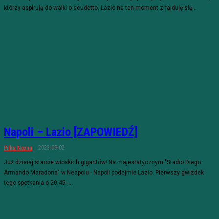
którzy aspirują do walki o scudetto. Lazio na ten moment znajduję się...
Napoli – Lazio [ZAPOWIEDŹ]
2023-09-02
Piłka Nożna
Już dzisiaj starcie włoskich gigantów! Na majestatycznym "Stadio Diego
Armando Maradona" w Neapolu - Napoli podejmie Lazio. Pierwszy gwizdek
tego spotkania o 20:45 -...