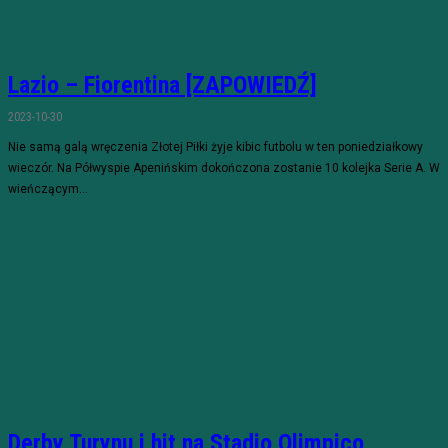
Lazio – Fiorentina [ZAPOWIEDŹ]
2023-10-30
Nie samą galą wręczenia Złotej Piłki żyje kibic futbolu w ten poniedziałkowy
wieczór. Na Półwyspie Apenińskim dokończona zostanie 10 kolejka Serie A. W
wieńczącym...
Derby Turynu i hit na Stadio Olimpico