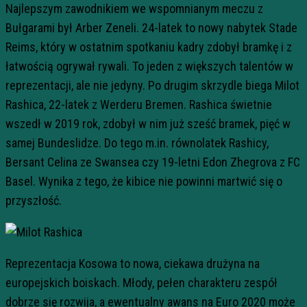
Najlepszym zawodnikiem we wspomnianym meczu z
Bułgarami był Arber Zeneli. 24-latek to nowy nabytek Stade
Reims, który w ostatnim spotkaniu kadry zdobył bramkę i z
łatwością ogrywał rywali. To jeden z większych talentów w
reprezentacji, ale nie jedyny. Po drugim skrzydle biega Milot
Rashica, 22-latek z Werderu Bremen. Rashica świetnie
wszedł w 2019 rok, zdobył w nim już sześć bramek, pięć w
samej Bundeslidze. Do tego m.in. równolatek Rashicy,
Bersant Celina ze Swansea czy 19-letni Edon Zhegrova z FC
Basel. Wynika z tego, że kibice nie powinni martwić się o
przyszłość.
Reprezentacja Kosowa to nowa, ciekawa drużyna na
europejskich boiskach. Młody, pełen charakteru zespół
dobrze się rozwija, a ewentualny awans na Euro 2020 może