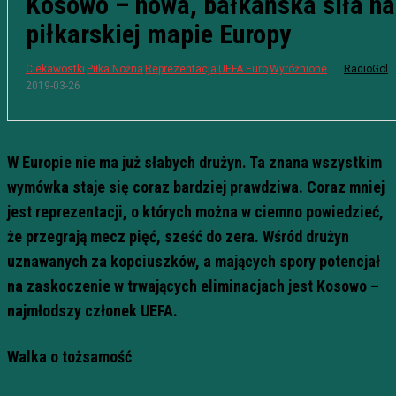
Kosowo – nowa, bałkańska siła na
piłkarskiej mapie Europy
Ciekawostki
Piłka Nożna
Reprezentacja
UEFA Euro
Wyróżnione
RadioGol
2019-03-26
W Europie nie ma już słabych drużyn. Ta znana wszystkim
wymówka staje się coraz bardziej prawdziwa. Coraz mniej
jest reprezentacji, o których można w ciemno powiedzieć,
że przegrają mecz pięć, sześć do zera. Wśród drużyn
uznawanych za kopciuszków, a mających spory potencjał
na zaskoczenie w trwających eliminacjach jest Kosowo –
najmłodszy członek UEFA.
Walka o tożsamość