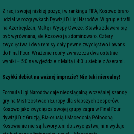
Z racji swojej niskiej pozycji w rankingu FIFA, Kosowo brało
udział w rozgrywkach Dywizji D Ligi Narodów. W grupie trafili
na Azerbejdżan, Maltę i Wyspy Owcze. Stawka zdawała się
być wyrównana, ale Kosowo ją zdominowało. Cztery
zwycięstwa i dwa remisy dały pewne zwycięstwo i awans
do Final Four. Wrażenie robiły zwłaszcza dwa ostatnie
wyniki – 5:0 na wyjeździe z Maltą i 4:0 u siebie z Azerami.
Szybki debiut na ważnej imprezie? Nie taki nierealny!
Formuła Ligi Narodów daje nieosiągalną wcześniej szansę
gry na Mistrzostwach Europy dla słabszych zespołów.
Kosowo jako zwycięzca swojej grupy zagra w Final Four
dywizji D z Gruzją, Białorusią i Macedonią Północną.
Kosowianie nie są faworytem do zwycięstwa, nim wydaje