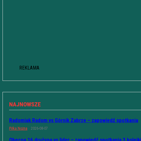
REKLAMA
NAJNOWSZE
Radomiak Radom vs Górnik Zabrze – zapowiedź spotkania
Piłka Nożna
2026-08-07
Obecna 16 drużyna vs lider – zapowiedź spotkania 3 kolejk