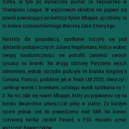
trofea, w tym po wymarzony puchar za zwycięstwo w
Champions League. W wyjściowym składzie nie pojawił się
powoli powracający po kontuzji Kylian Mbappe, ujrzeliśmy za
to ledwie szesnastoletniego Warrena Zaïre-Emery’ego.
Niestety dla gospodarzy, spotkanie toczyło się pod
dyktando podopiecznych Juliana Nagelsmana, którzy wobec
swojej nieskuteczności nie potrafili zamienić swoich
sytuacji na bramki. Na drugą odsłonę Paryżanie wyszli
odmienieni, jednak skrzydła podcięła im bramka Kingsley’a
Comana. Francuz, podobnie jak w finale LM 2020, otworzył i
zamknął worek z bramkami, ustalając wynik spotkania na 1-
0. Na nic zdał się nawet Mbappe, który po pojawieniu się na
boisku dwukrotnie umieszczał piłkę w siatce. Za każdym
razem jednak coś do powiedzenia miał VAR. Na koniec
czerwoną kartkę zarobił Pavard, a PSG musiało uznać
wyższość Bawarczyków.