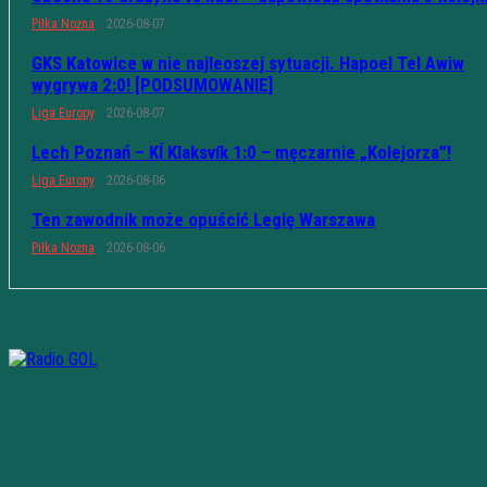
Piłka Nożna
2026-08-07
GKS Katowice w nie najleoszej sytuacji. Hapoel Tel Awiw
wygrywa 2:0! [PODSUMOWANIE]
Liga Europy
2026-08-07
Lech Poznań – KÍ Klaksvík 1:0 – męczarnie „Kolejorza”!
Liga Europy
2026-08-06
Ten zawodnik może opuścić Legię Warszawa
Piłka Nożna
2026-08-06