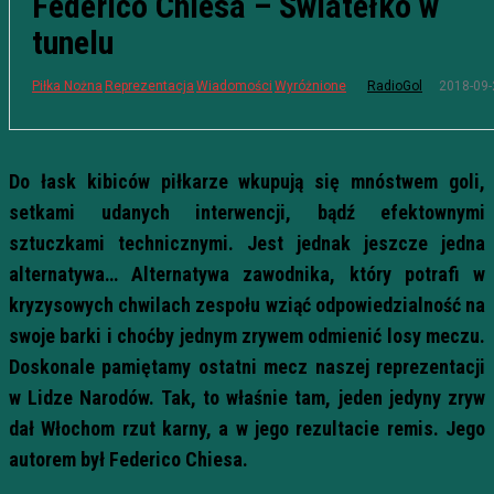
Federico Chiesa – Światełko w
tunelu
2018-09-
Piłka Nożna
Reprezentacja
Wiadomości
Wyróżnione
RadioGol
Do łask kibiców piłkarze wkupują się mnóstwem goli,
setkami udanych interwencji, bądź efektownymi
sztuczkami technicznymi. Jest jednak jeszcze jedna
alternatywa… Alternatywa zawodnika, który potrafi w
kryzysowych chwilach zespołu wziąć odpowiedzialność na
swoje barki i choćby jednym zrywem odmienić losy meczu.
Doskonale pamiętamy ostatni mecz naszej reprezentacji
w Lidze Narodów. Tak, to właśnie tam, jeden jedyny zryw
dał Włochom rzut karny, a w jego rezultacie remis. Jego
autorem był Federico Chiesa.