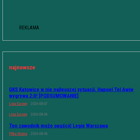
REKLAMA
najnowsze
GKS Katowice w nie najleoszej sytuacji. Hapoel Tel Awiw
wygrywa 2:0! [PODSUMOWANIE]
Liga Europy
2026-08-07
Liga Europy
2026-08-06
Ten zawodnik może opuścić Legię Warszawa
Piłka Nożna
2026-08-06