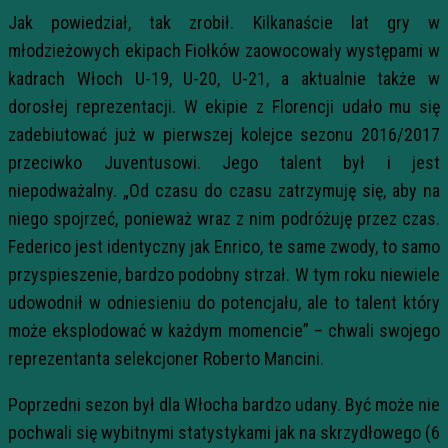
Jak powiedział, tak zrobił. Kilkanaście lat gry w
młodzieżowych ekipach Fiołków zaowocowały występami w
kadrach Włoch U-19, U-20, U-21, a aktualnie także w
dorosłej reprezentacji. W ekipie z Florencji udało mu się
zadebiutować już w pierwszej kolejce sezonu 2016/2017
przeciwko Juventusowi. Jego talent był i jest
niepodważalny. „Od czasu do czasu zatrzymuję się, aby na
niego spojrzeć, ponieważ wraz z nim podróżuję przez czas.
Federico jest identyczny jak Enrico, te same zwody, to samo
przyspieszenie, bardzo podobny strzał. W tym roku niewiele
udowodnił w odniesieniu do potencjału, ale to talent który
może eksplodować w każdym momencie” – chwali swojego
reprezentanta selekcjoner Roberto Mancini.
Poprzedni sezon był dla Włocha bardzo udany. Być może nie
pochwali się wybitnymi statystykami jak na skrzydłowego (6