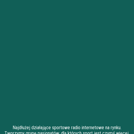
Najdłużej działające sportowe radio internetowe na rynku.
Tworzymy grupę pasjonatów, dla których sport jest czymś więcej,