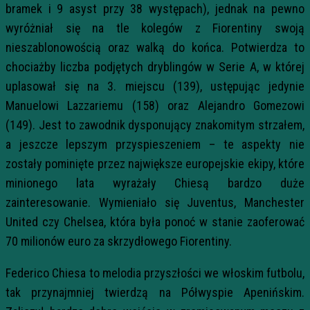
bramek i 9 asyst przy 38 występach), jednak na pewno
wyróżniał się na tle kolegów z Fiorentiny swoją
nieszablonowością oraz walką do końca. Potwierdza to
chociażby liczba podjętych dryblingów w Serie A, w której
uplasował się na 3. miejscu (139), ustępując jedynie
Manuelowi Lazzariemu (158) oraz Alejandro Gomezowi
(149). Jest to zawodnik dysponujący znakomitym strzałem,
a jeszcze lepszym przyspieszeniem – te aspekty nie
zostały pominięte przez największe europejskie ekipy, które
minionego lata wyrażały Chiesą bardzo duże
zainteresowanie. Wymieniało się Juventus, Manchester
United czy Chelsea, która była ponoć w stanie zaoferować
70 milionów euro za skrzydłowego Fiorentiny.
Federico Chiesa to melodia przyszłości we włoskim futbolu,
tak przynajmniej twierdzą na Półwyspie Apenińskim.