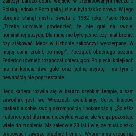
Zaliczył bardzo dobre wejście w zremisowanym meczu z
Polską, jednak z Portugalią już nie było tak kolorowo. W jego
obronie stanął mistrz świata z 1982 roku, Paolo Rossi:
„Trzeba uczciwie powiedzieć, że nie grał na swojej
nominalnej pozycji. Dla mnie nie było jasne, czy miał bronić,
czy atakować. Mecz w Lizbonie zakończył wyczerpany. W
mojej opinii zrobił, co mógł”. Początek obecnego sezonu
Federico również rozpoczął obiecująco. Po pięciu kolejkach
ma na koncie dwa gole oraz jedną asystę i na tym z
pewnością nie poprzestanie.
Jego kariera rozwija się w bardzo szybkim tempie, a sam
zawodnik jest we Włoszech uwielbiany. Serca kibiców
zaskarbia sobie swoją skromnością i pokornością. „Ścieżka
Federico jest dla mnie niezwykle ważna, ale wciąż pozostaje
wiele do zrobienia. Ma zaledwie 20 lat i wie, że musi ciężko
pracować i zawsze słuchać trenera. Wybrał inną drogę niż