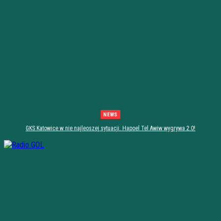
NEWS
GKS Katowice w nie najleoszej sytuacji. Hapoel Tel Awiw wygrywa 2:0!
[PODSUMOWANIE]