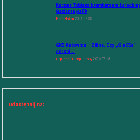
Kacper Tobiasz bramkarzem tureckie
Gaziantepu FK
2026-07-30
Piłka Nożna
GKS Katowice – Zilina. Czy „GieKSa”
odrobi...
2026-07-28
Liga Konferencji Europy
udostępnij na: