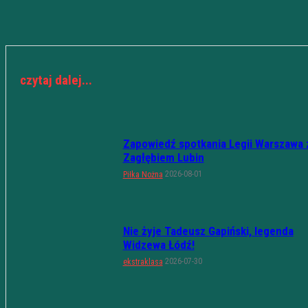
czytaj dalej...
Zapowiedź spotkania Legii Warszawa 
Zagłębiem Lubin
2026-08-01
Piłka Nożna
Nie żyje Tadeusz Gapiński, legenda
Widzewa Łódź!
2026-07-30
ekstraklasa