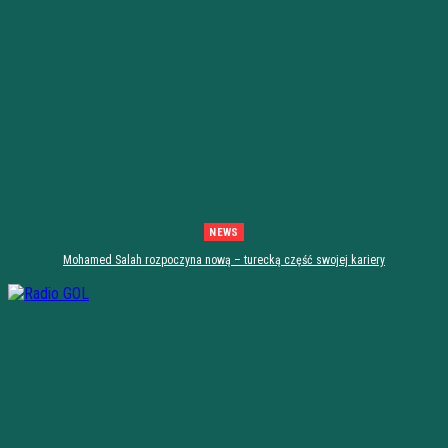
NEWS
Mohamed Salah rozpoczyna nową – turecką część swojej kariery