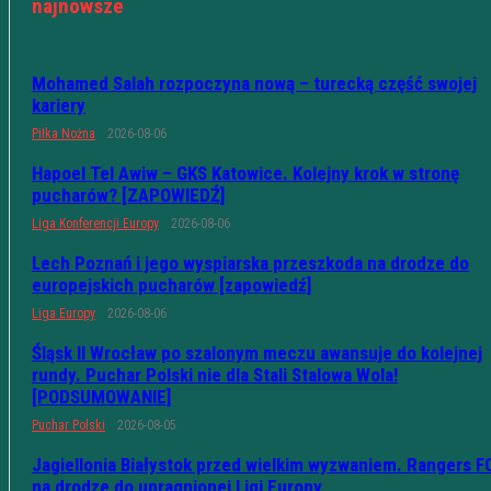
najnowsze
Mohamed Salah rozpoczyna nową – turecką część swojej
kariery
Piłka Nożna
2026-08-06
Hapoel Tel Awiw – GKS Katowice. Kolejny krok w stronę
pucharów? [ZAPOWIEDŹ]
Liga Konferencji Europy
2026-08-06
Lech Poznań i jego wyspiarska przeszkoda na drodze do
europejskich pucharów [zapowiedź]
Liga Europy
2026-08-06
Śląsk II Wrocław po szalonym meczu awansuje do kolejnej
rundy. Puchar Polski nie dla Stali Stalowa Wola!
[PODSUMOWANIE]
Puchar Polski
2026-08-05
Jagiellonia Białystok przed wielkim wyzwaniem. Rangers F
na drodze do upragnionej Ligi Europy