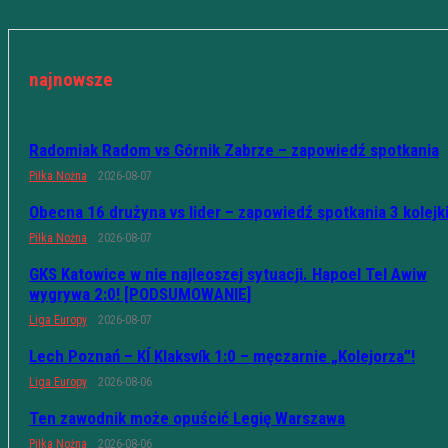
najnowsze
Radomiak Radom vs Górnik Zabrze – zapowiedź spotkania
Piłka Nożna
2026-08-07
Obecna 16 drużyna vs lider – zapowiedź spotkania 3 kolejk
Piłka Nożna
2026-08-07
GKS Katowice w nie najleoszej sytuacji. Hapoel Tel Awiw
wygrywa 2:0! [PODSUMOWANIE]
Liga Europy
2026-08-07
Lech Poznań – KÍ Klaksvík 1:0 – męczarnie „Kolejorza”!
Liga Europy
2026-08-06
Ten zawodnik może opuścić Legię Warszawa
Piłka Nożna
2026-08-06