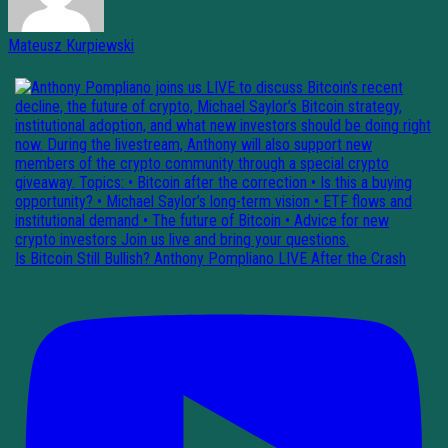
Mateusz Kurpiewski
Is Bitcoin Still Bullish? Anthony Pompliano LIVE After the Crash