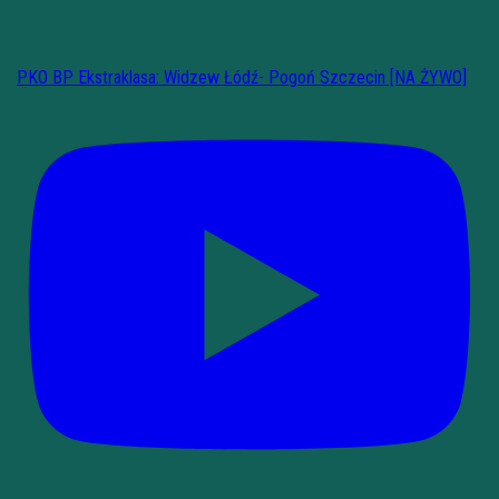
PKO BP Ekstraklasa: Widzew Łódź- Pogoń Szczecin [NA ŻYWO]