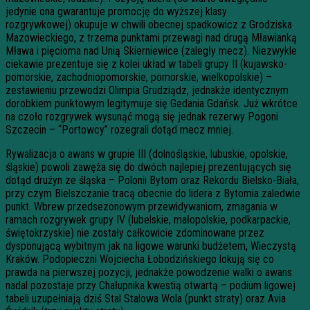
jedynie ona gwarantuje promocję do wyższej klasy
rozgrywkowej) okupuje w chwili obecnej spadkowicz z Grodziska
Mazowieckiego, z trzema punktami przewagi nad drugą Mławianką
Mława i pięcioma nad Unią Skierniewice (zaległy mecz). Niezwykle
ciekawie prezentuje się z kolei układ w tabeli grupy II (kujawsko-
pomorskie, zachodniopomorskie, pomorskie, wielkopolskie) –
zestawieniu przewodzi Olimpia Grudziądz, jednakże identycznym
dorobkiem punktowym legitymuje się Gedania Gdańsk. Już wkrótce
na czoło rozgrywek wysunąć mogą się jednak rezerwy Pogoni
Szczecin – “Portowcy” rozegrali dotąd mecz mniej.
Rywalizacja o awans w grupie III (dolnośląskie, lubuskie, opolskie,
śląskie) powoli zawęża się do dwóch najlepiej prezentujących się
dotąd drużyn ze śląska – Polonii Bytom oraz Rekordu Bielsko-Biała,
przy czym Bielszczanie tracą obecnie do lidera z Bytomia zaledwie
punkt. Wbrew przedsezonowym przewidywaniom, zmagania w
ramach rozgrywek grupy IV (lubelskie, małopolskie, podkarpackie,
świętokrzyskie) nie zostały całkowicie zdominowane przez
dysponującą wybitnym jak na ligowe warunki budżetem, Wieczystą
Kraków. Podopieczni Wojciecha Łobodzińskiego lokują się co
prawda na pierwszej pozycji, jednakże powodzenie walki o awans
nadal pozostaje przy Chałupnika kwestią otwartą – podium ligowej
tabeli uzupełniają dziś Stal Stalowa Wola (punkt straty) oraz Avia