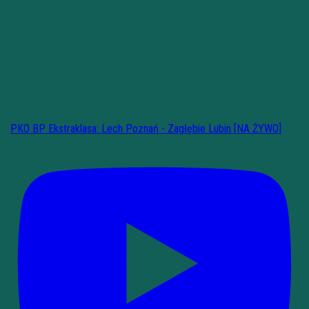
PKO BP Ekstraklasa: Lech Poznań - Zagłębie Lubin [NA ŻYWO]