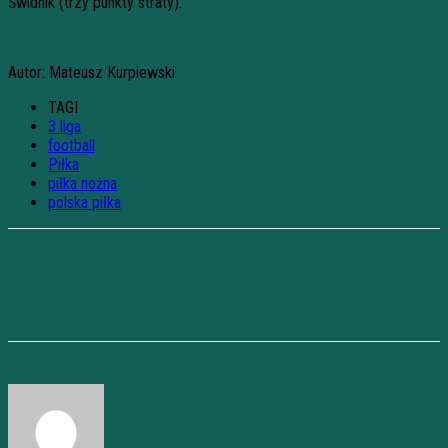
Świdnik (trzy punkty straty).
Autor: Mateusz Kurpiewski
TAGI
3 liga
football
Piłka
piłka nożna
polska piłka