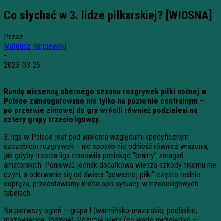
Co słychać w 3. lidze piłkarskiej? [WIOSNA]
Przez
Mateusz Kurpiewski
-
2023-03-26
Rundę wiosenną obecnego sezonu rozgrywek piłki nożnej w
Polsce zainaugurowano nie tylko na poziomie centralnym –
po przerwie zimowej do gry wrócili również podzieleni na
cztery grupy trzecioligowcy.
3. liga w Polsce jest pod wieloma względami specyficznym
szczeblem rozgrywek – nie sposób nie odnieść również wrażenia,
jak gdyby trzecia liga stanowiła poniekąd “bramy” zmagań
amatorskich. Ponieważ jednak dodatkowa wiedza szkody nikomu nie
czyni, a oderwanie się od świata “poważnej piłki” często realnie
odpręża, przedstawiamy krótki opis sytuacji w trzecioligowych
tabelach.
Na pierwszy ogień – grupa I (warmińsko-mazurskie, podlaskie,
mazowieckie, łódzkie). Pozycję lidera (co warto uwzględnić –