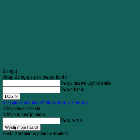
Zaloguj
Witaj! Zaloguj się na swoje konto
Twoja nazwa użytkownika
Twoje hasło
Nie pamiętasz hasła? Skorzystaj z Pomocy
Odzyskiwanie hasła
Odzyskaj swoje hasło
Twój e-mail
Hasło zostanie wysłane e-mailem.