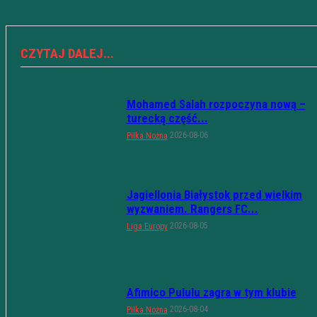
CZYTAJ DALEJ...
Mohamed Salah rozpoczyna nową –
turecką część...
2026-08-06
Piłka Nożna
Jagiellonia Białystok przed wielkim
wyzwaniem. Rangers FC...
2026-08-05
Liga Europy
Afimico Pululu zagra w tym klubie
2026-08-04
Piłka Nożna