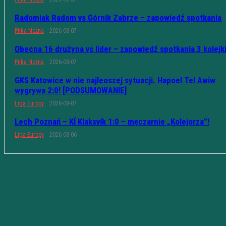
Radomiak Radom vs Górnik Zabrze – zapowiedź spotkania
Piłka Nożna
2026-08-07
Obecna 16 drużyna vs lider – zapowiedź spotkania 3 kolejk
Piłka Nożna
2026-08-07
GKS Katowice w nie najleoszej sytuacji. Hapoel Tel Awiw
wygrywa 2:0! [PODSUMOWANIE]
Liga Europy
2026-08-07
Lech Poznań – KÍ Klaksvík 1:0 – męczarnie „Kolejorza”!
Liga Europy
2026-08-06