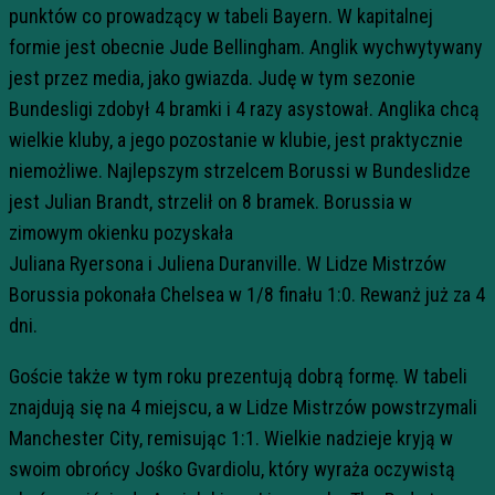
punktów co prowadzący w tabeli Bayern. W kapitalnej
formie jest obecnie
Jude
Bellingham
. Anglik wychwytywany
jest przez media, jako gwiazda. Judę w tym sezonie
Bundesligi zdobył 4 bramki i 4 razy asystował. Anglika chcą
wielkie kluby, a jego pozostanie w klubie, jest praktycznie
niemożliwe. Najlepszym strzelcem
Borussi
w Bundeslidze
jest Julian Brandt, strzelił on 8 bramek. Borussia w
zimowym okienku pozyskała
Juliana
Ryersona
i
Juliena
Duranville
. W Lidze Mistrzów
Borussia pokonała Chelsea w 1/8 finału 1:0. Rewanż już za 4
dni.
Goście także w tym roku prezentują dobrą formę. W tabeli
znajdują się na 4 miejscu, a w Lidze Mistrzów powstrzymali
Manchester City, remisując 1:1. Wielkie nadzieje kryją w
swoim obrońcy
Jośko
Gvardiolu
, który wyraża oczywistą