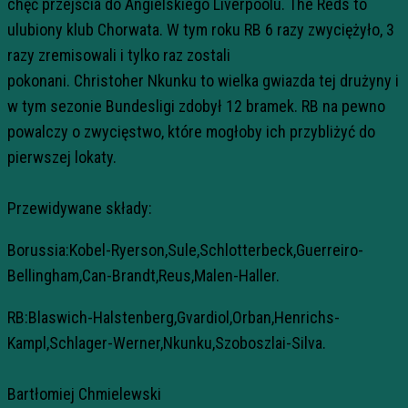
chęć przejścia do Angielskiego Liverpoolu. The
Reds
to
ulubiony klub Chorwata. W tym roku RB 6 razy zwyciężyło, 3
razy zremisowali i tylko raz zostali
pokonani.
Christoher
Nkunku
to wielka gwiazda tej drużyny i
w tym sezonie Bundesligi zdobył 12 bramek. RB na pewno
powalczy o zwycięstwo, które mogłoby ich przybliżyć do
pierwszej lokaty.
Przewidywane składy:
Borussia:Kobel-Ryerson,Sule,Schlotterbeck,Guerreiro-
Bellingham,Can-Brandt,Reus,Malen-Haller.
RB:Blaswich-Halstenberg,Gvardiol,Orban,Henrichs-
Kampl,Schlager-Werner,Nkunku,Szoboszlai-Silva.
Bartłomiej Chmielewski