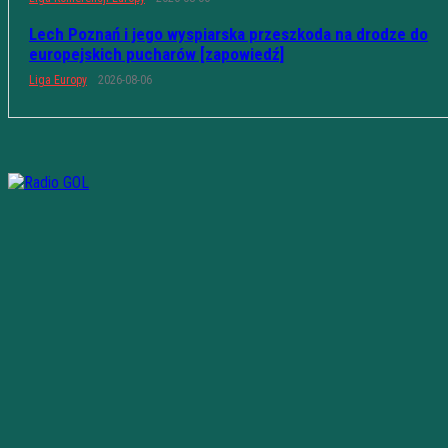
Lech Poznań i jego wyspiarska przeszkoda na drodze do
europejskich pucharów [zapowiedź]
Liga Europy
2026-08-06