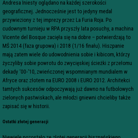
Andresa Iniesty oglądano na każdej szerokości
geograficznej. Jednocześnie jest to jedyny medal
przywieziony z tej imprezy przez La Furia Roja. Po
cudownym turnieju w RPA przyszły lata posuchy, a machina
Vicente del Bosque zacięła się na dobre – potwierdzają to
MŚ 2014 (faza grupowa) i 2018 (1/16 finału). Hiszpanie
mają zatem wiele do udowodnienia sobie i kibicom, którzy
życzyliby sobie powrotu do zwycięskiej ścieżki z przełomu
dekady ‘00-’10, zwieńczonej wspomnianym mundialem w
Afryce oraz złotem na EURO 2008 i EURO 2012. Architekci
tamtych sukcesów odpoczywają już dawno na futbolowych
zielonych pastwiskach, ale młodzi gniewni chcieliby także
zapisać się w historii.
Ostatki złotej generacji
Niewiele pozostało ze złotej generacji hiszpańskiego