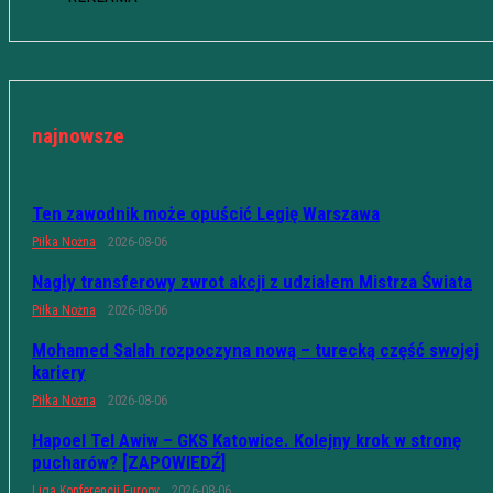
najnowsze
Ten zawodnik może opuścić Legię Warszawa
Piłka Nożna
2026-08-06
Nagły transferowy zwrot akcji z udziałem Mistrza Świata
Piłka Nożna
2026-08-06
Mohamed Salah rozpoczyna nową – turecką część swojej
kariery
Piłka Nożna
2026-08-06
Hapoel Tel Awiw – GKS Katowice. Kolejny krok w stronę
pucharów? [ZAPOWIEDŹ]
Liga Konferencji Europy
2026-08-06