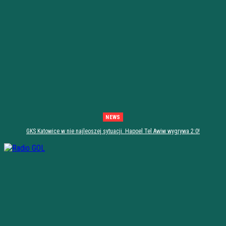
NEWS
GKS Katowice w nie najleoszej sytuacji. Hapoel Tel Awiw wygrywa 2:0!
[PODSUMOWANIE]