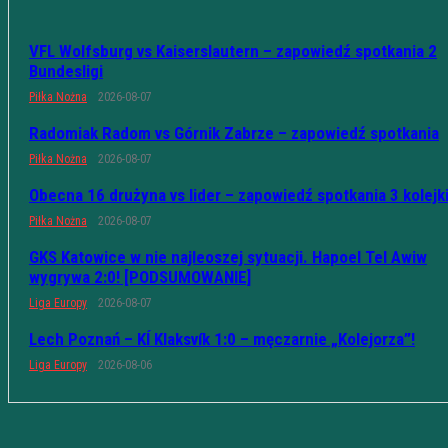
VFL Wolfsburg vs Kaiserslautern – zapowiedź spotkania 2
Bundesligi
Piłka Nożna
2026-08-07
Radomiak Radom vs Górnik Zabrze – zapowiedź spotkania
Piłka Nożna
2026-08-07
Obecna 16 drużyna vs lider – zapowiedź spotkania 3 kolejk
Piłka Nożna
2026-08-07
GKS Katowice w nie najleoszej sytuacji. Hapoel Tel Awiw
wygrywa 2:0! [PODSUMOWANIE]
Liga Europy
2026-08-07
Lech Poznań – KÍ Klaksvík 1:0 – męczarnie „Kolejorza”!
Liga Europy
2026-08-06