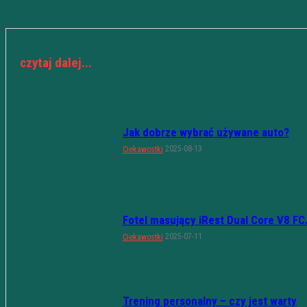
czytaj dalej...
Jak dobrze wybrać używane auto?
2025-08-13
Ciekawostki
Fotel masujący iRest Dual Core V8 FC.
2025-07-11
Ciekawostki
Trening personalny – czy jest warty