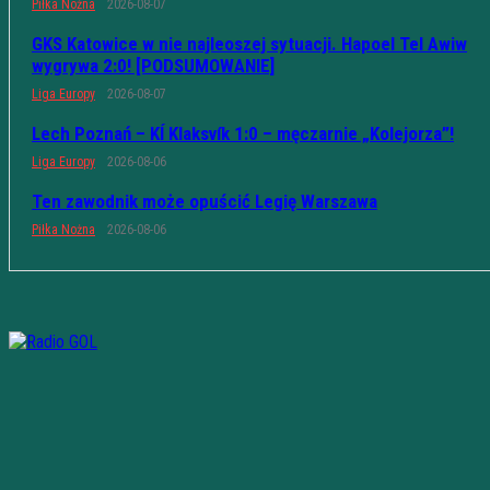
Piłka Nożna
2026-08-07
GKS Katowice w nie najleoszej sytuacji. Hapoel Tel Awiw
wygrywa 2:0! [PODSUMOWANIE]
Liga Europy
2026-08-07
Lech Poznań – KÍ Klaksvík 1:0 – męczarnie „Kolejorza”!
Liga Europy
2026-08-06
Ten zawodnik może opuścić Legię Warszawa
Piłka Nożna
2026-08-06