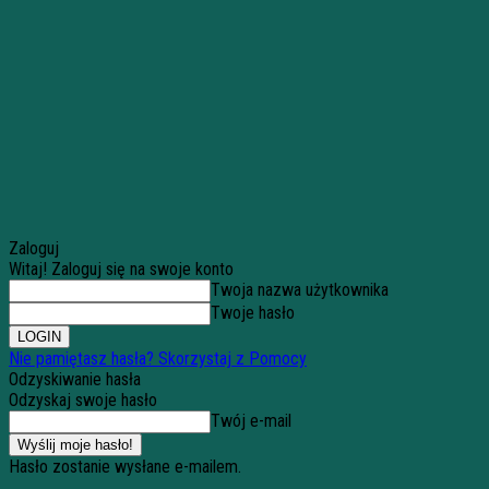
Zaloguj
Witaj! Zaloguj się na swoje konto
Twoja nazwa użytkownika
Twoje hasło
Nie pamiętasz hasła? Skorzystaj z Pomocy
Odzyskiwanie hasła
Odzyskaj swoje hasło
Twój e-mail
Hasło zostanie wysłane e-mailem.