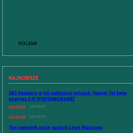
REKLAMA
NAJNOWSZE
GKS Katowice w nie najleoszej sytuacji. Hapoel Tel Awiw
wygrywa 2:0! [PODSUMOWANIE]
Liga Europy
2026-08-07
Liga Europy
2026-08-06
Ten zawodnik może opuścić Legię Warszawa