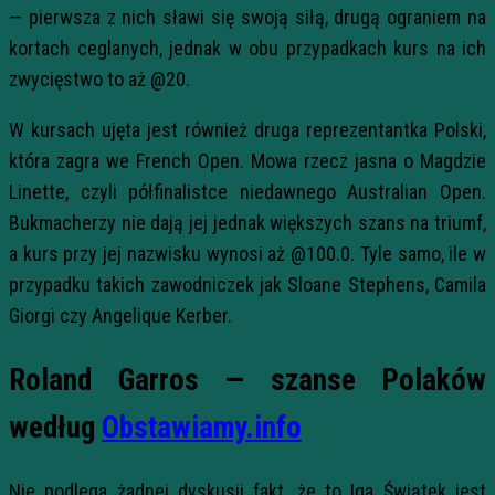
— pierwsza z nich sławi się swoją siłą, drugą ograniem na
kortach ceglanych, jednak w obu przypadkach kurs na ich
zwycięstwo to aż @20.
W kursach ujęta jest również druga reprezentantka Polski,
która zagra we French Open. Mowa rzecz jasna o Magdzie
Linette, czyli półfinalistce niedawnego Australian Open.
Bukmacherzy nie dają jej jednak większych szans na triumf,
a kurs przy jej nazwisku wynosi aż @100.0. Tyle samo, ile w
przypadku takich zawodniczek jak Sloane Stephens, Camila
Giorgi czy Angelique Kerber.
Roland Garros — szanse Polaków
według
Obstawiamy.info
Nie podlega żadnej dyskusji fakt, że to Iga Świątek jest