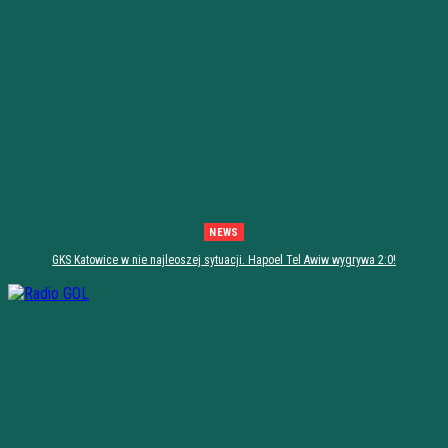
NEWS
GKS Katowice w nie najleoszej sytuacji. Hapoel Tel Awiw wygrywa 2:0!
[PODSUMOWANIE]