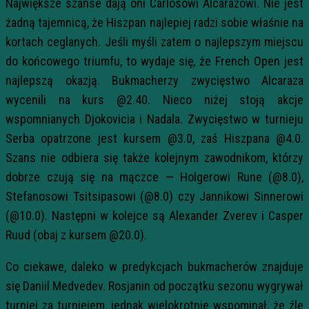
Największe szanse dają oni Carlosowi Alcarazowi. Nie jest
żadną tajemnicą, że Hiszpan najlepiej radzi sobie właśnie na
kortach ceglanych. Jeśli myśli zatem o najlepszym miejscu
do końcowego triumfu, to wydaje się, że French Open jest
najlepszą okazją. Bukmacherzy zwycięstwo Alcaraza
wycenili na kurs @2.40. Nieco niżej stoją akcje
wspomnianych Djokovicia i Nadala. Zwycięstwo w turnieju
Serba opatrzone jest kursem @3.0, zaś Hiszpana @4.0.
Szans nie odbiera się także kolejnym zawodnikom, którzy
dobrze czują się na mączce — Holgerowi Rune (@8.0),
Stefanosowi Tsitsipasowi (@8.0) czy Jannikowi Sinnerowi
(@10.0). Następni w kolejce są Alexander Zverev i Casper
Ruud (obaj z kursem @20.0).
Co ciekawe, daleko w predykcjach bukmacherów znajduje
się Daniil Medvedev. Rosjanin od początku sezonu wygrywał
turniej za turniejem, jednak wielokrotnie wspominał, że źle