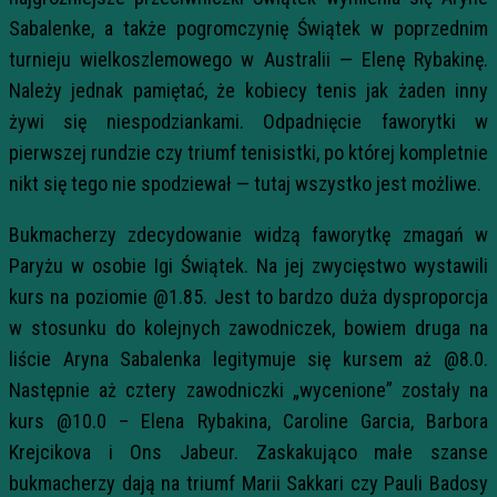
Sabalenke, a także pogromczynię Świątek w poprzednim
turnieju wielkoszlemowego w Australii — Elenę Rybakinę.
Należy jednak pamiętać, że kobiecy tenis jak żaden inny
żywi się niespodziankami. Odpadnięcie faworytki w
pierwszej rundzie czy triumf tenisistki, po której kompletnie
nikt się tego nie spodziewał — tutaj wszystko jest możliwe.
Bukmacherzy zdecydowanie widzą faworytkę zmagań w
Paryżu w osobie Igi Świątek. Na jej zwycięstwo wystawili
kurs na poziomie @1.85. Jest to bardzo duża dysproporcja
w stosunku do kolejnych zawodniczek, bowiem druga na
liście Aryna Sabalenka legitymuje się kursem aż @8.0.
Następnie aż cztery zawodniczki „wycenione” zostały na
kurs @10.0 – Elena Rybakina, Caroline Garcia, Barbora
Krejcikova i Ons Jabeur. Zaskakująco małe szanse
bukmacherzy dają na triumf Marii Sakkari czy Pauli Badosy