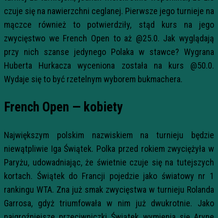
czuje się na nawierzchni ceglanej. Pierwsze jego turnieje na
mączce również to potwierdziły, stąd kurs na jego
zwycięstwo we French Open to aż @25.0. Jak wyglądają
przy nich szanse jedynego Polaka w stawce? Wygrana
Huberta Hurkacza wyceniona została na kurs @50.0.
Wydaje się to być rzetelnym wyborem bukmachera.
French Open — kobiety
Największym polskim nazwiskiem na turnieju będzie
niewątpliwie Iga Świątek. Polka przed rokiem zwyciężyła w
Paryżu, udowadniając, że świetnie czuje się na tutejszych
kortach. Świątek do Francji pojedzie jako światowy nr 1
rankingu WTA. Zna już smak zwycięstwa w turnieju Rolanda
Garrosa, gdyż triumfowała w nim już dwukrotnie. Jako
najgroźniejsze przeciwniczki Świątek wymienia się Aryne