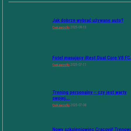
Jak dobrze wybrać używane auto?
2025-08-13
Ciekawostki
Fotel masujący iRest Dual Core V8 FC.
2025-07-11
Ciekawostki
Trening personalny – czy jest warty
swojej...
2025-07-08
Ciekawostki
Nowy szkoleniowiec Cracovii! Trenow