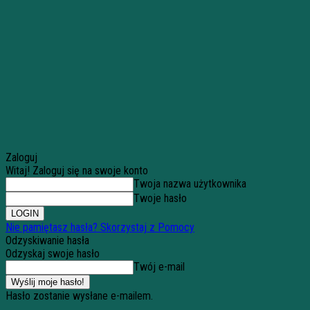
Zaloguj
Witaj! Zaloguj się na swoje konto
Twoja nazwa użytkownika
Twoje hasło
Nie pamiętasz hasła? Skorzystaj z Pomocy
Odzyskiwanie hasła
Odzyskaj swoje hasło
Twój e-mail
Hasło zostanie wysłane e-mailem.