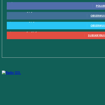
10,598
Fani
POLUB
615
Obserwujący
OBSERWUJ
2,580
Obserwujący
OBSERWUJ
2,230
Subskrybujący
SUBSKRYBUJ