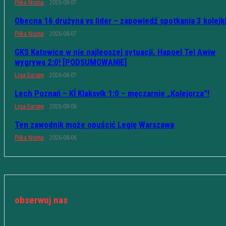
Piłka Nożna
2026-08-07
Obecna 16 drużyna vs lider – zapowiedź spotkania 3 kolejk
Piłka Nożna
2026-08-07
GKS Katowice w nie najleoszej sytuacji. Hapoel Tel Awiw
wygrywa 2:0! [PODSUMOWANIE]
Liga Europy
2026-08-07
Lech Poznań – KÍ Klaksvík 1:0 – męczarnie „Kolejorza”!
Liga Europy
2026-08-06
Ten zawodnik może opuścić Legię Warszawa
Piłka Nożna
2026-08-06
obserwuj nas