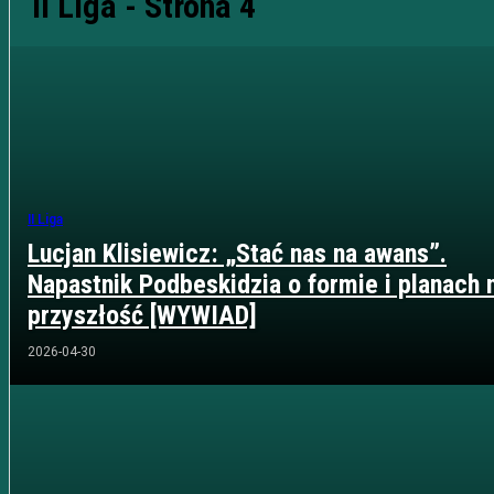
II Liga
- Strona 4
II Liga
Lucjan Klisiewicz: „Stać nas na awans”.
Napastnik Podbeskidzia o formie i planach 
przyszłość [WYWIAD]
2026-04-30