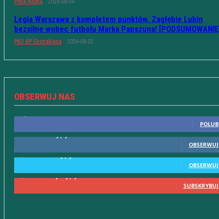
Piłka Nożna
2026-08-04
Legia Warszawa z kompletem punktów. Zagłębie Lubin
bezsilne wobec futbolu Marka Papszuna! [PODSUMOWANIE
PKO BP Ekstraklasa
2026-08-02
OBSERWUJ NAS
10,598
Fani
POLUB
615
Obserwujący
OBSERWUJ
2,580
Obserwujący
OBSERWUJ
2,230
Subskrybujący
SUBSKRYBUJ