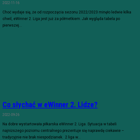
2022-11-16
Choć wydaje się, że od rozpoczęcia sezonu 2022/2023 minęło ledwie kilka
chwil, eWinner 2. Liga jest już za półmetkiem. Jak wygląda tabela po
pierwszej...
Co słychać w eWinner 2. Lidze?
2022-09-26
Na dobre wystartowała piłkarska eWinner 2. Liga. Sytuacja w tabeli
najniższego poziomu centralnego prezentuje się naprawdę ciekawie –
tradycyjnie nie brak niespodzianek. 2 liga w...