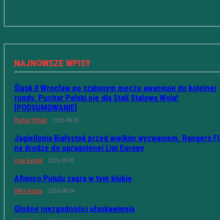
NAJNOWSZE WPISY
Śląsk II Wrocław po szalonym meczu awansuje do kolejnej
rundy. Puchar Polski nie dla Stali Stalowa Wola!
[PODSUMOWANIE]
Puchar Polski
2026-08-05
Jagiellonia Białystok przed wielkim wyzwaniem. Rangers F
na drodze do upragnionej Ligi Europy
Liga Europy
2026-08-05
Afimico Pululu zagra w tym klubie
Piłka Nożna
2026-08-04
Głośne niezgodności ułaskawienia