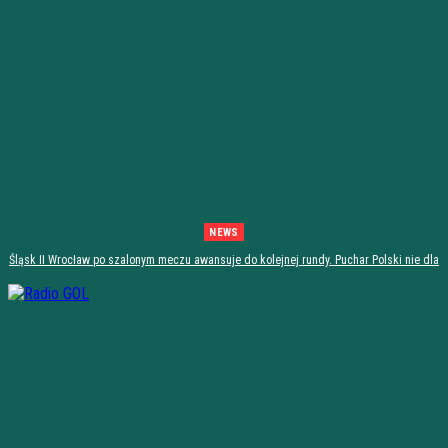
NEWS
Śląsk II Wrocław po szalonym meczu awansuje do kolejnej rundy. Puchar Polski nie dla
Stali Stalowa Wola! [PODSUMOWANIE]