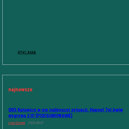
REKLAMA
najnowsze
GKS Katowice w nie najleoszej sytuacji. Hapoel Tel Awiw
wygrywa 2:0! [PODSUMOWANIE]
Liga Europy
2026-08-07