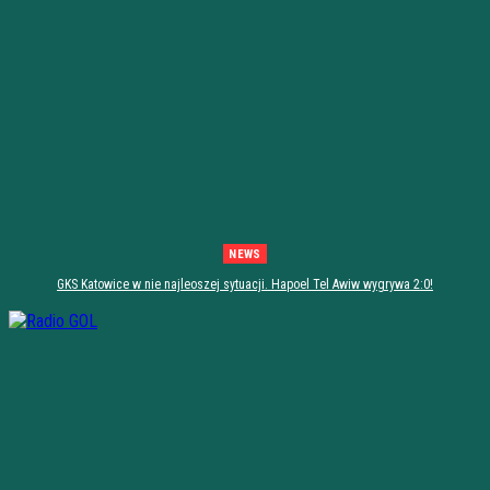
NEWS
GKS Katowice w nie najleoszej sytuacji. Hapoel Tel Awiw wygrywa 2:0!
[PODSUMOWANIE]