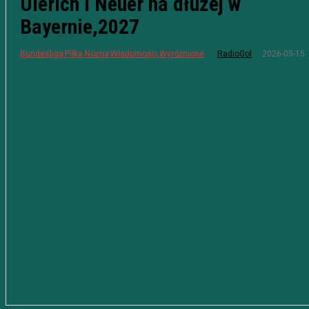
Ulerich i Neuer na dłużej w
Bayernie,2027
2026-05-15
Bundesliga
Piłka Nożna
Wiadomości
Wyróżnione
RadioGol