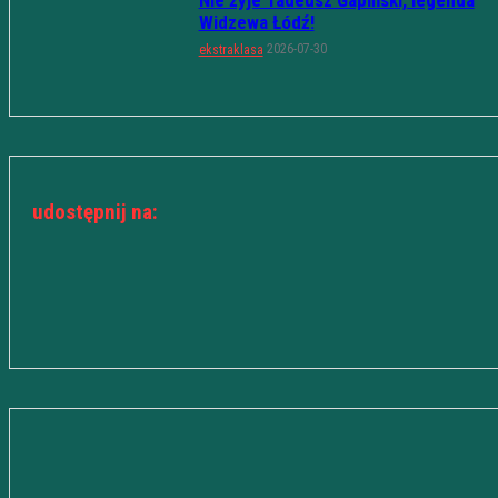
Nie żyje Tadeusz Gapiński, legenda
Widzewa Łódź!
2026-07-30
ekstraklasa
udostępnij na: