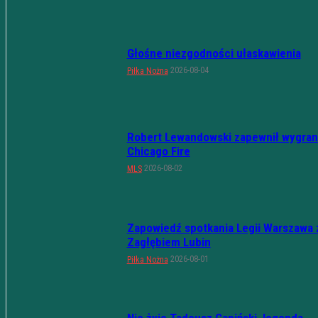
Głośne niezgodności ułaskawienia
2026-08-04
Piłka Nożna
Robert Lewandowski zapewnił wygran
Chicago Fire
2026-08-02
MLS
Zapowiedź spotkania Legii Warszawa 
Zagłębiem Lubin
2026-08-01
Piłka Nożna