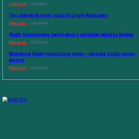
Liga Europy
2026-08-06
Ten zawodnik może opuścić Legię Warszawa
Piłka Nożna
2026-08-06
Nagły transferowy zwrot akcji z udziałem Mistrza Świata
Piłka Nożna
2026-08-06
Mohamed Salah rozpoczyna nową – turecką część swojej
kariery
Piłka Nożna
2026-08-06