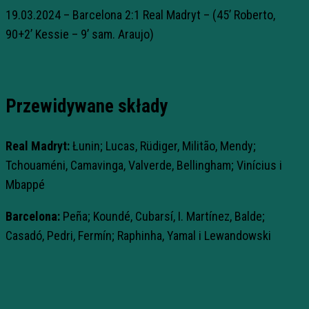
19.03.2024 – Barcelona 2:1 Real Madryt – (45’ Roberto,
90+2’ Kessie – 9’ sam. Araujo)
Przewidywane składy
Real Madryt:
Łunin; Lucas, Rüdiger, Militão, Mendy;
Tchouaméni, Camavinga, Valverde, Bellingham; Vinícius i
Mbappé
Barcelona:
Peña; Koundé, Cubarsí, I. Martínez, Balde;
Casadó, Pedri, Fermín; Raphinha, Yamal i Lewandowski