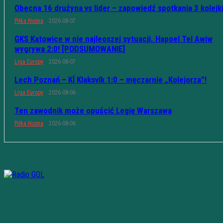
Obecna 16 drużyna vs lider – zapowiedź spotkania 3 kolejk
Piłka Nożna
2026-08-07
GKS Katowice w nie najleoszej sytuacji. Hapoel Tel Awiw
wygrywa 2:0! [PODSUMOWANIE]
Liga Europy
2026-08-07
Lech Poznań – KÍ Klaksvík 1:0 – męczarnie „Kolejorza”!
Liga Europy
2026-08-06
Ten zawodnik może opuścić Legię Warszawa
Piłka Nożna
2026-08-06