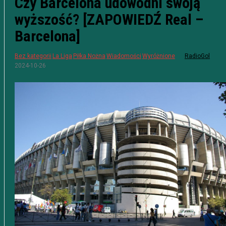
Czy Barcelona udowodni swoją
wyższość? [ZAPOWIEDŹ Real –
Barcelona]
Bez kategorii
La Liga
Piłka Nożna
Wiadomości
Wyróżnione
RadioGol
2024-10-26