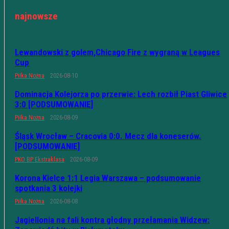
najnowsze
Lewandowski z golem,Chicago Fire z wygraną w Leagues
Cup
Piłka Nożna
2026-08-10
Dominacja Kolejorza po przerwie: Lech rozbił Piast Gliwice
3:0 [PODSUMOWANIE]
Piłka Nożna
2026-08-09
Śląsk Wrocław – Cracovia 0:0. Mecz dla koneserów.
[PODSUMOWANIE]
PKO BP Ekstraklasa
2026-08-09
Korona Kielce 1:1 Legia Warszawa – podsumowanie
spotkania 3 kolejki
Piłka Nożna
2026-08-08
Jagiellonia na fali kontra głodny przełamania Widzew: