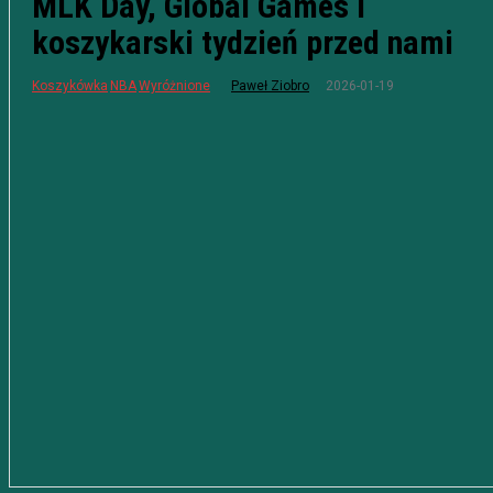
MLK Day, Global Games i
koszykarski tydzień przed nami
2026-01-19
Koszykówka
NBA
Wyróżnione
Paweł Ziobro