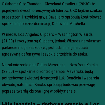
Oklahoma City Thunder – Cleveland Cavaliers (20:30) to
pojedynek dwóch ofensywnych liderów. OKC będzie szukać
przestrzeni i szybkiej gry, a Cavaliers spróbują kontrolować
spotkanie poprzez dominację Donovana Mitchella.
W meczu Los Angeles Clippers – Washington Wizards
(21:00) faworytem są Clippers, jednak Wizards na własnym
parkiecie mogą zaskoczyć, jeśli uda im się narzucić
agresywną defensywę i szybkie przejścia do ataku.
Na zakończenie dnia Dallas Mavericks – New York Knicks
(23:00) — spotkanie o kontrolę tempa. Mavericks będą
potrzebować świetnej dyspozycji Luki Dončicia i wsparcia
obwodu, natomiast Knicks spróbują budować przewagę
poprzez twardą obronę i grę w półdystansie.
Hity tygodnia – derbowe emocje w Los