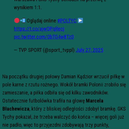
wynikiem 1:1.
Oglądaj online
#POLTYC
https://t.co/ajwQPqRecj
pic.twitter.com/0bTG4w8Tz0
— TVP SPORT (@sport_tvppl)
July 27, 2025
Na początku drugiej połowy Damian Kądzior wrzucił piłkę w
pole karne z rzutu rożnego. Wokół bramki Polonii zrobiło się
zamieszanie, a piłka odbiła się od kilku zawodników.
Ostatecznie futbolówka trafiła na głowę
Marcela
Błachewicza
, który z bliskiej odległości zdobył bramkę. GKS
Tychy pokazał, że trzeba walczyć do końca – więcej goli już
nie padło, więc to przyjezdni zdobywają trzy punkty,