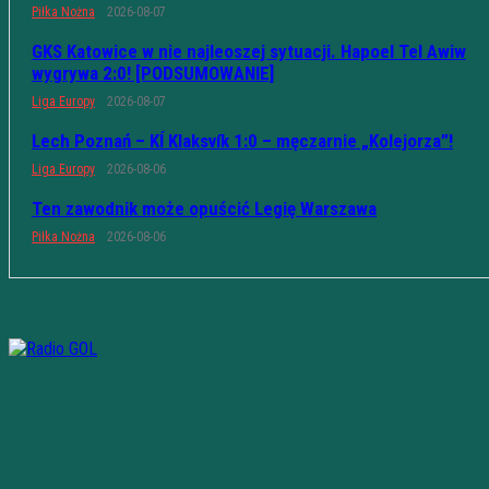
Piłka Nożna
2026-08-07
GKS Katowice w nie najleoszej sytuacji. Hapoel Tel Awiw
wygrywa 2:0! [PODSUMOWANIE]
Liga Europy
2026-08-07
Lech Poznań – KÍ Klaksvík 1:0 – męczarnie „Kolejorza”!
Liga Europy
2026-08-06
Ten zawodnik może opuścić Legię Warszawa
Piłka Nożna
2026-08-06