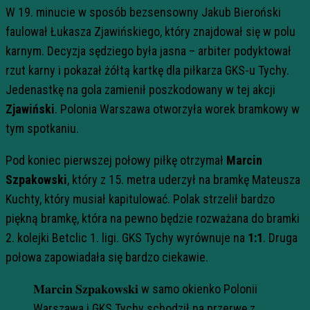
W 19. minucie w sposób bezsensowny Jakub Bieroński
faulował Łukasza Zjawińskiego, który znajdował się w polu
karnym. Decyzja sędziego była jasna – arbiter podyktował
rzut karny i pokazał żółtą kartkę dla piłkarza GKS-u Tychy.
Jedenastkę na gola zamienił poszkodowany w tej akcji
Zjawiński
. Polonia Warszawa otworzyła worek bramkowy w
tym spotkaniu.
Pod koniec pierwszej połowy piłkę otrzymał
Marcin
Szpakowski
, który z 15. metra uderzył na bramkę Mateusza
Kuchty, który musiał kapitulować. Polak strzelił bardzo
piękną bramkę, która na pewno będzie rozważana do bramki
2. kolejki Betclic 1. ligi. GKS Tychy wyrównuje na
1:1
. Druga
połowa zapowiadała się bardzo ciekawie.
𝐌𝐚𝐫𝐜𝐢𝐧 𝐒𝐳𝐩𝐚𝐤𝐨𝐰𝐬𝐤𝐢 w samo okienko Polonii
Warszawa i GKS Tychy schodził na przerwę z