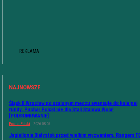
REKLAMA
NAJNOWSZE
Śląsk II Wrocław po szalonym meczu awansuje do kolejnej
rundy. Puchar Polski nie dla Stali Stalowa Wola!
[PODSUMOWANIE]
Puchar Polski
2026-08-05
Jagiellonia Białystok przed wielkim wyzwaniem. Rangers F