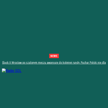
NEWS
Śląsk II Wrocław po szalonym meczu awansuje do kolejnej rundy. Puchar Polski nie dla
Stali Stalowa Wola! [PODSUMOWANIE]