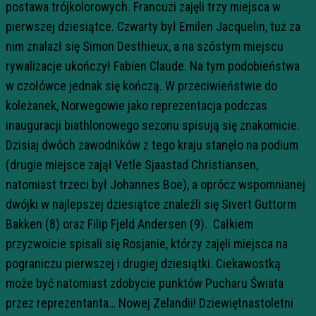
postawa trójkolorowych. Francuzi zajęli trzy miejsca w
pierwszej dziesiątce. Czwarty był Emilen Jacquelin, tuż za
nim znalazł się Simon Desthieux, a na szóstym miejscu
rywalizacje ukończył Fabien Claude. Na tym podobieństwa
w czołówce jednak się kończą. W przeciwieństwie do
koleżanek, Norwegowie jako reprezentacja podczas
inauguracji biathlonowego sezonu spisują się znakomicie.
Dzisiaj dwóch zawodników z tego kraju stanęło na podium
(drugie miejsce zajął Vetle Sjaastad Christiansen,
natomiast trzeci był Johannes Boe), a oprócz wspomnianej
dwójki w najlepszej dziesiątce znaleźli się Sivert Guttorm
Bakken (8) oraz Filip Fjeld Andersen (9). Całkiem
przyzwoicie spisali się Rosjanie, którzy zajęli miejsca na
pograniczu pierwszej i drugiej dziesiątki. Ciekawostką
może być natomiast zdobycie punktów Pucharu Świata
przez reprezentanta… Nowej Zelandii! Dziewiętnastoletni