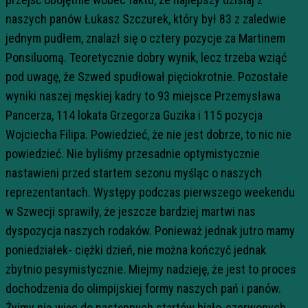
naszych panów Łukasz Szczurek, który był 83 z zaledwie
jednym pudłem, znalazł się o cztery pozycje za Martinem
Ponsiluomą. Teoretycznie dobry wynik, lecz trzeba wziąć
pod uwagę, że Szwed spudłował pięciokrotnie. Pozostałe
wyniki naszej męskiej kadry to 93 miejsce Przemysława
Pancerza, 114 lokata Grzegorza Guzika i 115 pozycja
Wojciecha Filipa. Powiedzieć, że nie jest dobrze, to nic nie
powiedzieć. Nie byliśmy przesadnie optymistycznie
nastawieni przed startem sezonu myśląc o naszych
reprezentantach. Występy podczas pierwszego weekendu
w Szwecji sprawiły, że jeszcze bardziej martwi nas
dyspozycja naszych rodaków. Ponieważ jednak jutro mamy
poniedziałek- ciężki dzień, nie można kończyć jednak
zbytnio pesymistycznie. Miejmy nadzieję, że jest to proces
dochodzenia do olimpijskiej formy naszych pań i panów.
Żyjmy nią więc do następnych startów biało-czerwonych.