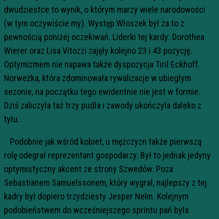
dwudziestce to wynik, o którym marzy wiele narodowości
(w tym oczywiście my). Występ Włoszek był za to z
pewnością poniżej oczekiwań. Liderki tej kardy: Dorothea
Wierer oraz Lisa Vitozzi zajęły kolejno 23 i 43 pozycję.
Optymizmem nie napawa także dyspozycja Tiril Eckhoff.
Norweżka, która zdominowała rywalizacje w ubiegłym
sezonie, na początku tego ewidentnie nie jest w formie.
Dziś zaliczyła taż trzy pudła i zawody ukończyła daleko z
tyłu.
Podobnie jak wśród kobiet, u mężczyzn także pierwszą
rolę odegrał reprezentant gospodarzy. Był to jednak jedyny
optymistyczny akcent ze strony Szwedów. Poza
Sebastianem Samuelssonem, który wygrał, najlepszy z tej
kadry był dopiero trzydziesty Jesper Nelin. Kolejnym
podobieństwem do wcześniejszego sprintu pań była