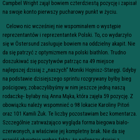
Campbel Wright zajął bowiem czterdziestą pozycję i zapisał
na swoje konto pierwszy pucharowy punkt w życiu.
Celowo nic wcześniej nie wspominałem o występie
reprezentantów i reprezentantek Polski. To, co wydarzyło
się w Östersund zasługuje bowiem na oddzielny akapit. Nie
da się patrzyć z optymizmem na polski biathlon. Trudno
doszukiwać się pozytywów patrząc na 49 miejsce
najlepszej dzisiaj z „naszych” Moniki Hojnisz-Staręgi. Gdyby
na podstawie dzisiejszego sprintu rozgrywany byłby bieg
pościgowy, zobaczylibyśmy w nim jeszcze jedną naszą
rodaczkę- byłaby nią Anna Mąka, która zajęła 59 pozycję. Z
obowiązku należy wspomnieć o 98 lokacie Karoliny Pitoń
oraz 101 Kamili Żuk. Te liczby pozostawiam bez komentarza.
Szczególnie zatrważająco wygląda forma biegowa biało-
czerwonych, a właściwie jej kompletny brak. Nie da się
przejść obojętnie wobec faktu, że najlepszy dzisiaj z