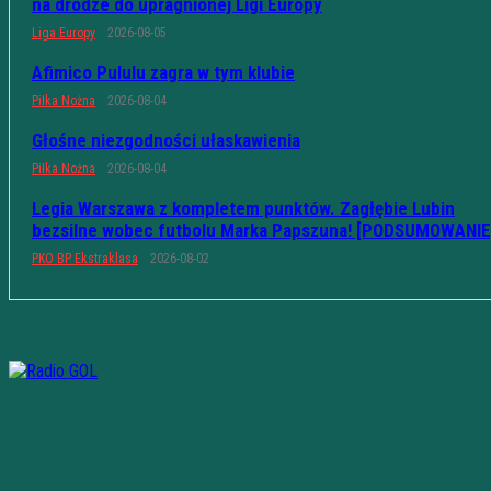
na drodze do upragnionej Ligi Europy
Liga Europy
2026-08-05
Afimico Pululu zagra w tym klubie
Piłka Nożna
2026-08-04
Głośne niezgodności ułaskawienia
Piłka Nożna
2026-08-04
Legia Warszawa z kompletem punktów. Zagłębie Lubin
bezsilne wobec futbolu Marka Papszuna! [PODSUMOWANIE
PKO BP Ekstraklasa
2026-08-02