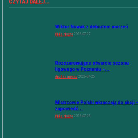
CZYTAJ DALEJ...
Wiktor Nowak z debiutem marzeń
2026-07-27
Piłka Nożna
Rozczarowujące otwarcie sezonu
ligowego w Poznaniu –...
2026-07-25
Analiza meczu
Mistrzowie Polski wkraczają do akcji 
zapowiedź...
2026-07-25
Piłka Nożna