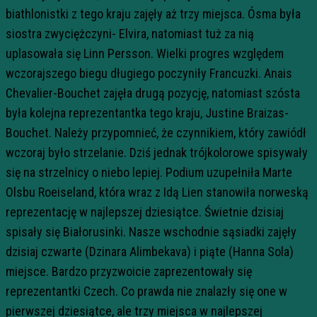
biathlonistki z tego kraju zajęły aż trzy miejsca. Ósma była
siostra zwyciężczyni- Elvira, natomiast tuż za nią
uplasowała się Linn Persson. Wielki progres względem
wczorajszego biegu długiego poczyniły Francuzki. Anais
Chevalier-Bouchet zajęła drugą pozycję, natomiast szósta
była kolejna reprezentantka tego kraju, Justine Braizas-
Bouchet. Należy przypomnieć, że czynnikiem, który zawiódł
wczoraj było strzelanie. Dziś jednak trójkolorowe spisywały
się na strzelnicy o niebo lepiej. Podium uzupełniła Marte
Olsbu Roeiseland, która wraz z Idą Lien stanowiła norweską
reprezentację w najlepszej dziesiątce. Świetnie dzisiaj
spisały się Białorusinki. Nasze wschodnie sąsiadki zajęły
dzisiaj czwarte (Dzinara Alimbekava) i piąte (Hanna Sola)
miejsce. Bardzo przyzwoicie zaprezentowały się
reprezentantki Czech. Co prawda nie znalazły się one w
pierwszej dziesiątce, ale trzy miejsca w najlepszej