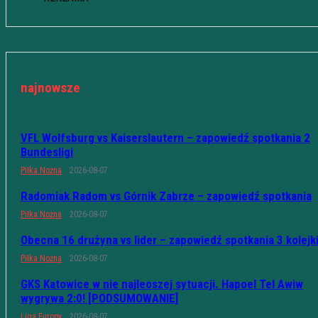
najnowsze
VFL Wolfsburg vs Kaiserslautern – zapowiedź spotkania 2
Bundesligi
Piłka Nożna
2026-08-07
Radomiak Radom vs Górnik Zabrze – zapowiedź spotkania
Piłka Nożna
2026-08-07
Obecna 16 drużyna vs lider – zapowiedź spotkania 3 kolejk
Piłka Nożna
2026-08-07
GKS Katowice w nie najleoszej sytuacji. Hapoel Tel Awiw
wygrywa 2:0! [PODSUMOWANIE]
Liga Europy
2026-08-07