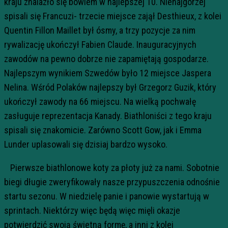
kraju znalazło się bowiem w najlepszej 10. Nienajgorzej
spisali się Francuzi- trzecie miejsce zajął Desthieux, z kolei
Quentin Fillon Maillet był ósmy, a trzy pozycje za nim
rywalizację ukończył Fabien Claude. Inauguracyjnych
zawodów na pewno dobrze nie zapamiętają gospodarze.
Najlepszym wynikiem Szwedów było 12 miejsce Jaspera
Nelina. Wśród Polaków najlepszy był Grzegorz Guzik, który
ukończył zawody na 66 miejscu. Na wielką pochwałę
zasługuje reprezentacja Kanady. Biathloniści z tego kraju
spisali się znakomicie. Zarówno Scott Gow, jak i Emma
Lunder uplasowali się dzisiaj bardzo wysoko.
Pierwsze biathlonowe koty za płoty już za nami. Sobotnie
biegi długie zweryfikowały nasze przypuszczenia odnośnie
startu sezonu. W niedzielę panie i panowie wystartują w
sprintach. Niektórzy więc będą więc mięli okazje
potwierdzić swoją świetną formę, a inni z kolei