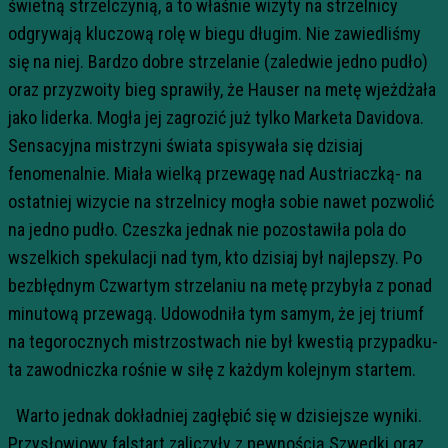
świetną strzelczynią, a to właśnie wizyty na strzelnicy
odgrywają kluczową rolę w biegu długim. Nie zawiedliśmy
się na niej. Bardzo dobre strzelanie (zaledwie jedno pudło)
oraz przyzwoity bieg sprawiły, że Hauser na metę wjeżdżała
jako liderka. Mogła jej zagrozić już tylko Marketa Davidova.
Sensacyjna mistrzyni świata spisywała się dzisiaj
fenomenalnie. Miała wielką przewagę nad Austriaczką- na
ostatniej wizycie na strzelnicy mogła sobie nawet pozwolić
na jedno pudło. Czeszka jednak nie pozostawiła pola do
wszelkich spekulacji nad tym, kto dzisiaj był najlepszy. Po
bezbłędnym Czwartym strzelaniu na metę przybyła z ponad
minutową przewagą. Udowodniła tym samym, że jej triumf
na tegorocznych mistrzostwach nie był kwestią przypadku-
ta zawodniczka rośnie w siłę z każdym kolejnym startem.
Warto jednak dokładniej zagłębić się w dzisiejsze wyniki.
Przysłowiowy falstart zaliczyły z pewnością Szwedki oraz