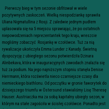
Pierwszy bieg w tym sezonie obfitował w wiele
pozytywnych zaskoczeń. Wielką niespodziankę sprawiła
Uliana Nigmatullina z Rosji. Z zaledwie jednym pudłem
uplasowała się na 5 miejscu sprawiając, że po ostatnich
niepowodzeniach reprezentantek tego kraju, wreszcie
mogliśmy zobaczyć Rosjankę w czołówce. Tuż za nią
rywalizacje ukończyła Emma Lunder z Kanady. Świetną
dyspozycję z ubiegłego sezonu potwierdziła Dzinara
Alinbekava, która w inauguracyjnych zawodach znalazła się
tuż za podium. Na jego najniższym stopniu stanęła Denise
Herrmann, która rozświetla nieco czarniejsze czasy dla
niemieckiego biathlonu. Od początku w gronie faworytek do
dzisiejszego triumfu w Östersund stawialiśmy Lisę Theresę
Hauser. Austriaczka ma za sobą kapitalny ubiegły sezon, w
którym na stałe zagościła w ścisłej czołówce. Ponadto jest