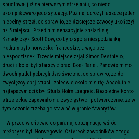
spudłował już na pierwszym strzelaniu, co nieco
skomplikowało jego sytuację. Później dołożył jeszcze jeden
niecelny strzał, co sprawiło, że dzisiejsze zawody ukończył
na 5 miejscu. Przed nim sensacyjnie znalazł się
Kanadyjczyk Scott Gow, co było sporą niespodzianką.
Podium było norwesko-francuskie, a więc bez
niespodzianek. Trzecie miejsce zajął Simon Desthieux,
drugi z kolei był starszy z braci Boe- Tarjei. Panowie mimo
dwóch pudeł pobiegli dziś świetnie, co sprawiło, że do
zwycięzcy obaj stracili zaledwie około minutę. Absolutnie
najlepszym dziś był Sturla Holm Laegreid. Bezbłędne konto
strzeleckie zapewniło mu zwycięstwo i potwierdzenie, że w
tym sezonie trzeba go stawiać w gronie faworytów.
W przeciwieństwie do pań, najlepszą nacją wśród
mężczyzn byli Norwegowie. Czterech zawodników z tego