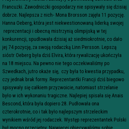
Francuzki. Zawodniczki gospodarzy nie spisywały się dzisiaj
dobrze. Najlepsza z nich- Mona Brorsson zajęła 11 pozycję.
Hanna Oeberg, która jest niekwestionowaną liderką swojej
reprezentacji i obecną mistrzynią olimpijską w tej
konkurencji, spudłowała dzisiaj aż siedmiokrotnie, co dało
jej 74 pozycję, za swoją rodaczką Linn Persson. Lepszą
sióstr Oeberg była dziś Elvira, która rywalizację ukończyła
na 18 miejscu. Na pewno nie tego oczekiwaliśmy po
Szwedkach, jutro okaże się, czy była to kwestia przypadku,
czy jednak brak formy. Reprezentantki Francji dziś biegowo
spisywały się całkiem przyzwoicie, natomiast strzelanie
było w ich wykonaniu tragiczne. Najlepiej spisała się Anais
Bescond, która była dopiero 28. Pudłowała ona
czterokrotnie, co i tak było najlepszym strzeleckim
wynikiem wśród jej rodaczek. Występ reprezentantek Polski
był mocno przeciętny. Najwięcej obiecywaliśmy sobie