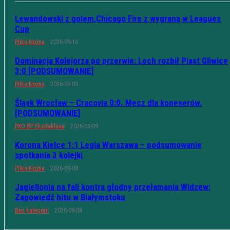
Lewandowski z golem,Chicago Fire z wygraną w Leagues
Cup
Piłka Nożna
2026-08-10
Dominacja Kolejorza po przerwie: Lech rozbił Piast Gliwice
3:0 [PODSUMOWANIE]
Piłka Nożna
2026-08-09
Śląsk Wrocław – Cracovia 0:0. Mecz dla koneserów.
[PODSUMOWANIE]
PKO BP Ekstraklasa
2026-08-09
Korona Kielce 1:1 Legia Warszawa – podsumowanie
spotkania 3 kolejki
Piłka Nożna
2026-08-08
Jagiellonia na fali kontra głodny przełamania Widzew:
Zapowiedź hitu w Białymstoku
Bez kategorii
2026-08-08