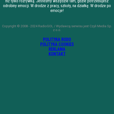
niż tylko rozrywką. Jesteśmy wszędzie tam, gdzie potrzebujesz
odrobiny emocji. W drodze z pracy, szkoły, na działkę. W drodze po
emocje!
Copyright © 2008 - 2024 RadioGOL / Wydawcą serwisu jest Czyli Media Sp.
z o.o.
POLITYKA RODO
POLITYKA COOKIES
REKLAMA
KONTAKT