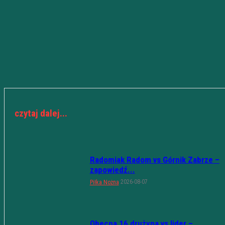
czytaj dalej...
Radomiak Radom vs Górnik Zabrze –
zapowiedź...
2026-08-07
Piłka Nożna
Obecna 16 drużyna vs lider –