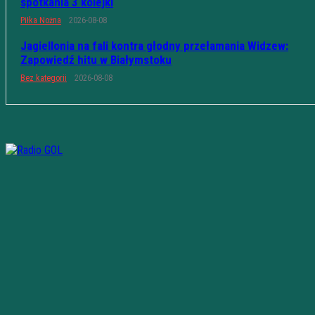
spotkania 3 kolejki
Piłka Nożna
2026-08-08
Jagiellonia na fali kontra głodny przełamania Widzew:
Zapowiedź hitu w Białymstoku
Bez kategorii
2026-08-08