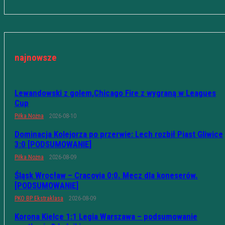
najnowsze
Lewandowski z golem,Chicago Fire z wygraną w Leagues
Cup
Piłka Nożna
2026-08-10
Dominacja Kolejorza po przerwie: Lech rozbił Piast Gliwice
3:0 [PODSUMOWANIE]
Piłka Nożna
2026-08-09
Śląsk Wrocław – Cracovia 0:0. Mecz dla koneserów.
[PODSUMOWANIE]
PKO BP Ekstraklasa
2026-08-09
Korona Kielce 1:1 Legia Warszawa – podsumowanie