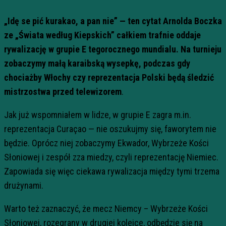
„Idę se pić kurakao, a pan nie” — ten cytat Arnolda Boczka
ze „Świata według Kiepskich” całkiem trafnie oddaje
rywalizację w grupie E tegorocznego mundialu. Na turnieju
zobaczymy małą karaibską wysepkę, podczas gdy
chociażby Włochy czy reprezentacja Polski będą śledzić
mistrzostwa przed telewizorem
.
Jak już wspomniałem w lidze, w grupie E zagra m.in.
reprezentacja Curaçao — nie oszukujmy się, faworytem nie
będzie. Oprócz niej zobaczymy Ekwador, Wybrzeże Kości
Słoniowej i zespół zza miedzy, czyli reprezentację Niemiec.
Zapowiada się więc ciekawa rywalizacja między tymi trzema
drużynami.
Warto też zaznaczyć, że mecz Niemcy – Wybrzeże Kości
Słoniowej, rozegrany w drugiej kolejce, odbędzie się na