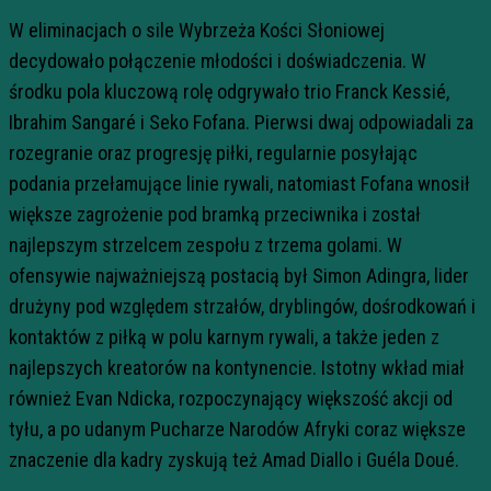
W eliminacjach o sile Wybrzeża Kości Słoniowej
decydowało połączenie młodości i doświadczenia. W
środku pola kluczową rolę odgrywało trio Franck Kessié,
Ibrahim Sangaré i Seko Fofana. Pierwsi dwaj odpowiadali za
rozegranie oraz progresję piłki, regularnie posyłając
podania przełamujące linie rywali, natomiast Fofana wnosił
większe zagrożenie pod bramką przeciwnika i został
najlepszym strzelcem zespołu z trzema golami. W
ofensywie najważniejszą postacią był Simon Adingra, lider
drużyny pod względem strzałów, dryblingów, dośrodkowań i
kontaktów z piłką w polu karnym rywali, a także jeden z
najlepszych kreatorów na kontynencie. Istotny wkład miał
również Evan Ndicka, rozpoczynający większość akcji od
tyłu, a po udanym Pucharze Narodów Afryki coraz większe
znaczenie dla kadry zyskują też Amad Diallo i Guéla Doué.