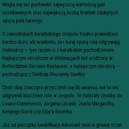
Mogła się też pochwalić najwyższą wartością goli
oczekiwanych oraz największą liczbą bramek zdobytych
spoza pola karnego.
O zawodnikach karaibskiego zespołu trudno powiedzieć
bardzo dużo, ale wiadomo, że i tutaj sporą rolę odgrywają
Holendrzy — tym razem ci z karaibskim pochodzeniem.
Najlepszym strzelcem w eliminacjach był urodzony w
Rotterdamie Gervane Kastaneer, a najlepszym obrońcą —
pochodzący z Geldrop Shurandy Sambo.
Choć obaj znacząco przyczynili się do awansu, nie to oni
odgrywali kluczowe role w zespole. Te należały choćby do
Livano Comenencii, Jürgena Locadii, Jearla Margarithy,
Kenjiego Gorré czy Eloy’a Roomba.
Już od początku kwalifikacji Advocaat miał w głowie trzon