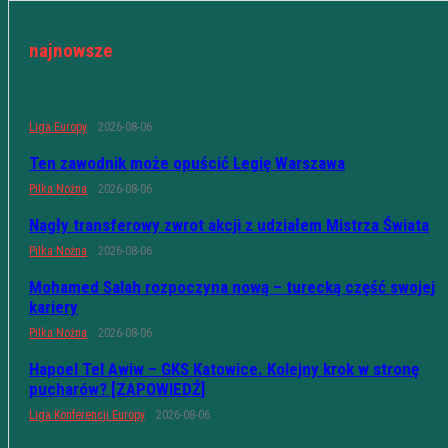
najnowsze
Liga Europy
2026-08-06
Ten zawodnik może opuścić Legię Warszawa
Piłka Nożna
2026-08-06
Nagły transferowy zwrot akcji z udziałem Mistrza Świata
Piłka Nożna
2026-08-06
Mohamed Salah rozpoczyna nową – turecką część swojej
kariery
Piłka Nożna
2026-08-06
Hapoel Tel Awiw – GKS Katowice. Kolejny krok w stronę
pucharów? [ZAPOWIEDŹ]
Liga Konferencji Europy
2026-08-06