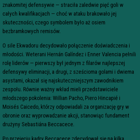
znakomitej defensywie — straciła zaledwie pięć goli w
całych kwalifikacjach — choć w ataku brakowało jej
skuteczności, czego symbolem było aż osiem
bezbramkowych remisów.
O sile Ekwadoru decydowało połączenie doświadczenia i
młodości. Weterani Hernán Galíndez i Enner Valencia pełnili
rolę liderów — pierwszy był jednym z filarów najlepszej
defensywy eliminacji, a drugi, z sześcioma golami i dwiema
asystami, okazał się najskuteczniejszym zawodnikiem
zespołu. Równie ważny wkład mieli przedstawiciele
młodszego pokolenia: Willian Pacho, Piero Hincapié i
Moisés Caicedo, którzy odpowiadali za organizację gry w
obronie oraz wyprowadzanie akcji, stanowiąc fundament
drużyny Sebastiána Beccacece.
Po przejęciu kadry Beccacece zdecydował się na kilka