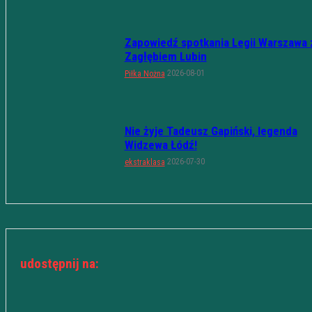
Zapowiedź spotkania Legii Warszawa 
Zagłębiem Lubin
2026-08-01
Piłka Nożna
Nie żyje Tadeusz Gapiński, legenda
Widzewa Łódź!
2026-07-30
ekstraklasa
udostępnij na: