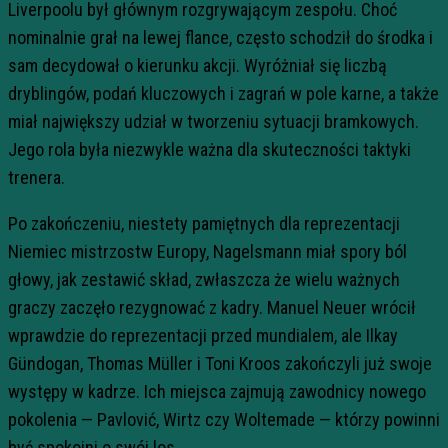
Liverpoolu był głównym rozgrywającym zespołu. Choć
nominalnie grał na lewej flance, często schodził do środka i
sam decydował o kierunku akcji. Wyróżniał się liczbą
dryblingów, podań kluczowych i zagrań w pole karne, a także
miał największy udział w tworzeniu sytuacji bramkowych.
Jego rola była niezwykle ważna dla skuteczności taktyki
trenera.
Po zakończeniu, niestety pamiętnych dla reprezentacji
Niemiec mistrzostw Europy, Nagelsmann miał spory ból
głowy, jak zestawić skład, zwłaszcza że wielu ważnych
graczy zaczęło rezygnować z kadry. Manuel Neuer wrócił
wprawdzie do reprezentacji przed mundialem, ale Ilkay
Gündogan, Thomas Müller i Toni Kroos zakończyli już swoje
występy w kadrze. Ich miejsca zajmują zawodnicy nowego
pokolenia — Pavlović, Wirtz czy Woltemade — którzy powinni
być spokojni o swój los.