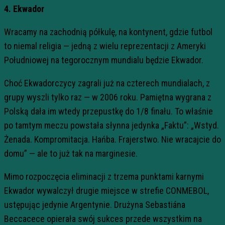
4. Ekwador
Wracamy na zachodnią półkulę, na kontynent, gdzie futbol
to niemal religia — jedną z wielu reprezentacji z Ameryki
Południowej na tegorocznym mundialu będzie Ekwador.
Choć Ekwadorczycy zagrali już na czterech mundialach, z
grupy wyszli tylko raz — w 2006 roku. Pamiętna wygrana z
Polską dała im wtedy przepustkę do 1/8 finału. To właśnie
po tamtym meczu powstała słynna jedynka „Faktu”: „Wstyd.
Żenada. Kompromitacja. Hańba. Frajerstwo. Nie wracajcie do
domu” — ale to już tak na marginesie.
Mimo rozpoczęcia eliminacji z trzema punktami karnymi
Ekwador wywalczył drugie miejsce w strefie CONMEBOL,
ustępując jedynie Argentynie. Drużyna Sebastiána
Beccacece opierała swój sukces przede wszystkim na