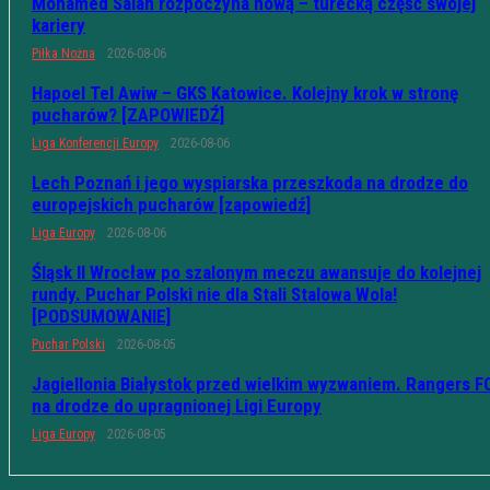
Mohamed Salah rozpoczyna nową – turecką część swojej
kariery
Piłka Nożna
2026-08-06
Hapoel Tel Awiw – GKS Katowice. Kolejny krok w stronę
pucharów? [ZAPOWIEDŹ]
Liga Konferencji Europy
2026-08-06
Lech Poznań i jego wyspiarska przeszkoda na drodze do
europejskich pucharów [zapowiedź]
Liga Europy
2026-08-06
Śląsk II Wrocław po szalonym meczu awansuje do kolejnej
rundy. Puchar Polski nie dla Stali Stalowa Wola!
[PODSUMOWANIE]
Puchar Polski
2026-08-05
Jagiellonia Białystok przed wielkim wyzwaniem. Rangers F
na drodze do upragnionej Ligi Europy
Liga Europy
2026-08-05