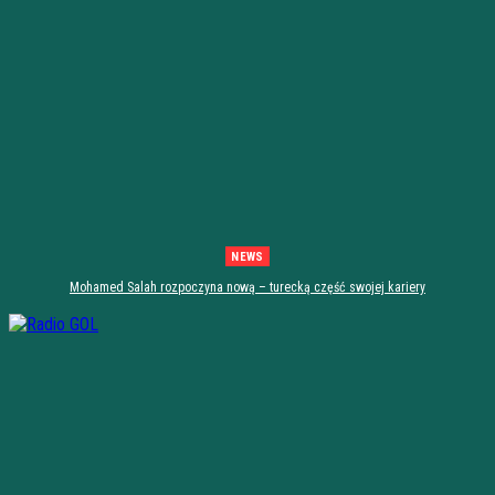
NEWS
Mohamed Salah rozpoczyna nową – turecką część swojej kariery