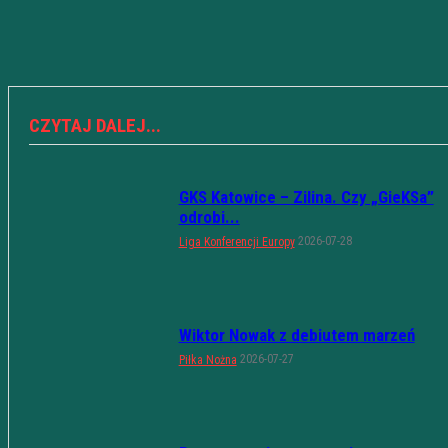
CZYTAJ DALEJ...
GKS Katowice – Zilina. Czy „GieKSa”
odrobi...
2026-07-28
Liga Konferencji Europy
Wiktor Nowak z debiutem marzeń
2026-07-27
Piłka Nożna