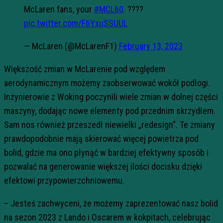
McLaren fans, your
#MCL60
. ????
pic.twitter.com/F6YxuSSUUL
— McLaren (@McLarenF1)
February 13, 2023
Większość zmian w McLarenie pod względem
aerodynamicznym możemy zaobserwować wokół podłogi.
Inżynierowie z Woking poczynili wiele zmian w dolnej części
maszyny, dodając nowe elementy pod przednim skrzydłem.
Sam nos również przeszedł niewielki „redesign”. Te zmiany
prawdopodobnie mają skierować więcej powietrza pod
bolid, gdzie ma ono płynąć w bardziej efektywny sposób i
pozwalać na generowanie większej ilości docisku dzięki
efektowi przypowierzchniowemu.
– Jesteś zachwyceni, że możemy zaprezentować nasz bolid
na sezon 2023 z Lando i Oscarem w kokpitach, celebrując