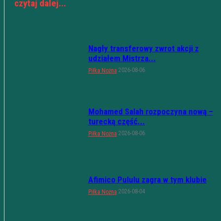
czytaj dalej...
Nagły transferowy zwrot akcji z
udziałem Mistrza...
2026-08-06
Piłka Nożna
Mohamed Salah rozpoczyna nową –
turecką część...
2026-08-06
Piłka Nożna
Afimico Pululu zagra w tym klubie
2026-08-04
Piłka Nożna