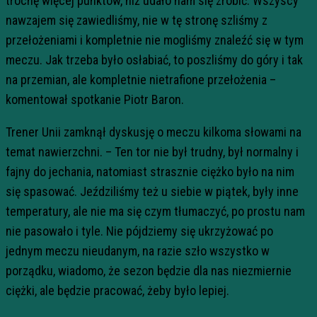
trochę więcej punktów, niż udało nam się zrobić. Wszyscy
nawzajem się zawiedliśmy, nie w tę stronę szliśmy z
przełożeniami i kompletnie nie mogliśmy znaleźć się w tym
meczu. Jak trzeba było osłabiać, to poszliśmy do góry i tak
na przemian, ale kompletnie nietrafione przełożenia –
komentował spotkanie Piotr Baron.
Trener Unii zamknął dyskusję o meczu kilkoma słowami na
temat nawierzchni. – Ten tor nie był trudny, był normalny i
fajny do jechania, natomiast strasznie ciężko było na nim
się spasować. Jeździliśmy też u siebie w piątek, były inne
temperatury, ale nie ma się czym tłumaczyć, po prostu nam
nie pasowało i tyle. Nie pójdziemy się ukrzyżować po
jednym meczu nieudanym, na razie szło wszystko w
porządku, wiadomo, że sezon będzie dla nas niezmiernie
ciężki, ale będzie pracować, żeby było lepiej.