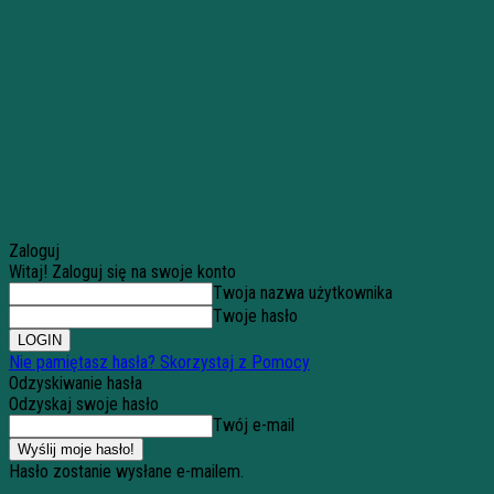
Zaloguj
Witaj! Zaloguj się na swoje konto
Twoja nazwa użytkownika
Twoje hasło
Nie pamiętasz hasła? Skorzystaj z Pomocy
Odzyskiwanie hasła
Odzyskaj swoje hasło
Twój e-mail
Hasło zostanie wysłane e-mailem.