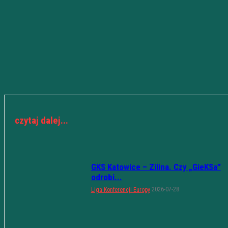
czytaj dalej...
GKS Katowice – Zilina. Czy „GieKSa”
odrobi...
2026-07-28
Liga Konferencji Europy