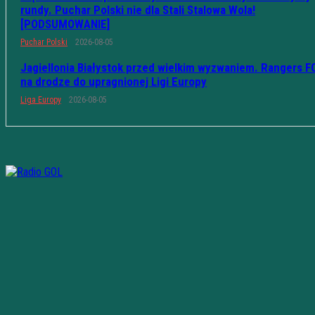
rundy. Puchar Polski nie dla Stali Stalowa Wola!
[PODSUMOWANIE]
Puchar Polski
2026-08-05
Jagiellonia Białystok przed wielkim wyzwaniem. Rangers F
na drodze do upragnionej Ligi Europy
Liga Europy
2026-08-05