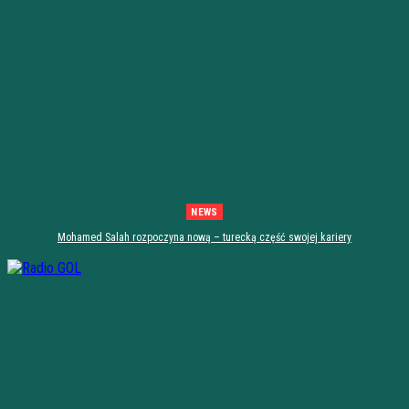
NEWS
Mohamed Salah rozpoczyna nową – turecką część swojej kariery