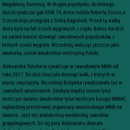
Magdaleną Sormovą. W drugim pojedynku, do którego
doszło podczas gali KSW 74, Anita rozbiła Robertę Zocco, a
trzecim boju przegrała z Sofiią Bagishvili. Przed tą walką
Anita była na fali trzech wygranych z rzędu. Bekus ma dziś
na swoim koncie dziewięć zawodowych pojedynków, z
których sześć wygrała. Wcześniej, walcząc jeszcze jako
amatorka, został dwukrotnie mistrzynią Polski.
Aleksandra Toncheva rywalizuje w zawodowym MMA od
roku 2017. Do dziś stoczyła dziesięć walk, z których w
pięciu zwyciężyła. Wcześniej Bułgarka rywalizowała też w
zawodach amatorskich. Zdobyła między innymi tytuł
mistrzyni świata i dwukrotnie tytuł mistrzyni Europy IMMAF,
najbardziej prestiżowej organizacji amatorskiego MMA na
świecie. Jest też wielokrotną medalistką zawodów
grapplingowych. Do tej pory Aleksandra zbierała