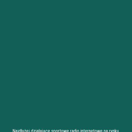
Najdłużej działające sportowe radio internetowe na rynku.