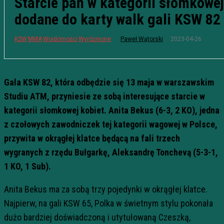
Starcie pań w kategorii słomkowej
dodane do karty walk gali KSW 82
2023-04-26
KSW
MMA
Wiadomości
Wyróżnione
Paweł Wątorski
Gala KSW 82, która odbędzie się 13 maja w warszawskim
Studiu ATM, przyniesie ze sobą interesujące starcie w
kategorii słomkowej kobiet. Anita Bekus (6-3, 2 KO), jedna
z czołowych zawodniczek tej kategorii wagowej w Polsce,
przywita w okrągłej klatce będącą na fali trzech
wygranych z rzędu Bułgarkę, Aleksandrę Tonchevą (5-3-1,
1 KO, 1 Sub).
Anita Bekus ma za sobą trzy pojedynki w okrągłej klatce.
Najpierw, na gali KSW 65, Polka w świetnym stylu pokonała
dużo bardziej doświadczoną i utytułowaną Czeszką,