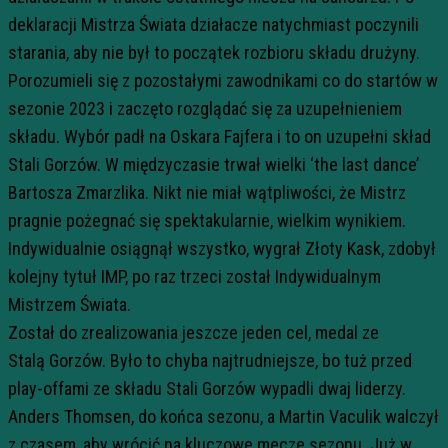
deklaracji Mistrza Świata działacze natychmiast poczynili
starania, aby nie był to początek rozbioru składu drużyny.
Porozumieli się z pozostałymi zawodnikami co do startów w
sezonie 2023 i zaczęto rozglądać się za uzupełnieniem
składu. Wybór padł na Oskara Fajfera i to on uzupełni skład
Stali Gorzów. W międzyczasie trwał wielki ‘the last dance’
Bartosza Zmarzlika. Nikt nie miał wątpliwości, że Mistrz
pragnie pożegnać się spektakularnie, wielkim wynikiem.
Indywidualnie osiągnął wszystko, wygrał Złoty Kask, zdobył
kolejny tytuł IMP, po raz trzeci został Indywidualnym
Mistrzem Świata.
Został do zrealizowania jeszcze jeden cel, medal ze
Stalą Gorzów. Było to chyba najtrudniejsze, bo tuż przed
play-offami ze składu Stali Gorzów wypadli dwaj liderzy.
Anders Thomsen, do końca sezonu, a Martin Vaculik walczył
z czasem, aby wrócić na kluczowe mecze sezonu. Już w