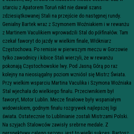
starciu z Apatorem Toruń nikt nie dawał szans
zdziesiątkowanej Stali na przejście do następnej rundy.
Genialny Bartek wraz z Szymonem Woźniakiem i w rewanżu
z Martinem Vaculikiem wprowadzili Stal do półfinałów. Tam
czekał faworyt do jazdy w wielkim finale, Włókniarz
Częstochowa. Po remisie w pierwszym meczu w Gorzowie
tylko zawodnicy i kibice Stali wierzyli, że w rewanżu
pokonają Częstochowskie lwy. Pod Jasną Górą po raz
kolejny na nieosiągalny poziom wzniósł się Mistrz Świata.
Przy wielkim wsparciu Martina Vaculika i Szymona Woźniaka
Stal wjechała do wielkiego finału. Przeciwnikiem był
faworyt, Motor Lublin. Mecze finałowe były wspaniałym
widowiskiem, godnym finału rozgrywek najlepszej ligi
świata. Ostatecznie to Lublinianie zostali Mistrzami Polski.
Na szyjach Stalowców zawisły srebrne medale. Z
perspektywy całego sezonu, jest to wielki sukces. Bartosz