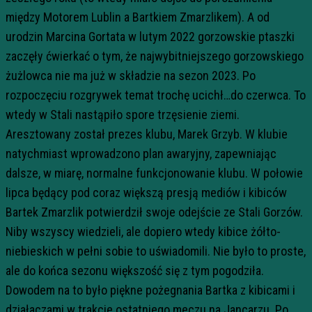
między Motorem Lublin a Bartkiem Zmarzlikem). A od
urodzin Marcina Gortata w lutym 2022 gorzowskie ptaszki
zaczęły ćwierkać o tym, że najwybitniejszego gorzowskiego
żużlowca nie ma już w składzie na sezon 2023. Po
rozpoczęciu rozgrywek temat trochę ucichł…do czerwca. To
wtedy w Stali nastąpiło spore trzęsienie ziemi.
Aresztowany został prezes klubu, Marek Grzyb. W klubie
natychmiast wprowadzono plan awaryjny, zapewniając
dalsze, w miarę, normalne funkcjonowanie klubu. W połowie
lipca będący pod coraz większą presją mediów i kibiców
Bartek Zmarzlik potwierdził swoje odejście ze Stali Gorzów.
Niby wszyscy wiedzieli, ale dopiero wtedy kibice żółto-
niebieskich w pełni sobie to uświadomili. Nie było to proste,
ale do końca sezonu większość się z tym pogodziła.
Dowodem na to było piękne pożegnania Bartka z kibicami i
działaczami w trakcie ostatniego meczu na Jancarzu. Po