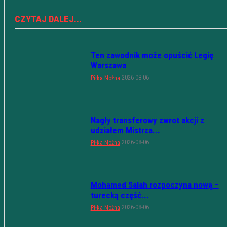
CZYTAJ DALEJ...
Ten zawodnik może opuścić Legię
Warszawa
2026-08-06
Piłka Nożna
Nagły transferowy zwrot akcji z
udziałem Mistrza...
2026-08-06
Piłka Nożna
Mohamed Salah rozpoczyna nową –
turecką część...
2026-08-06
Piłka Nożna