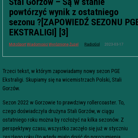
Stal Gorzów – Są w stanie
powtórzyć wynik z ostatniego
sezonu ?[ZAPOWIEDŹ SEZONU PG
EKSTRALIGI] [3]
2023-03-17
MotoSport
Wiadomości
Wyróżnione
Żużel
RadioGol
Trzeci tekst, w którym zapowiadamy nowy sezon PGE
Ekstraligi. Skupiamy się na wicemistrzach Polski, Stali
Gorzów.
Sezon 2022 w Gorzowie to prawdziwy rollercoaster. To,
czego doświadczyła drużyna Stali Gorzów, w ciągu
ostatniego roku można by rozłożyć na kilka sezonów. Z
perspektywy czasu, wszystko zaczęło się już w styczniu
zeszłego roku (to wtedy miało dojść do porozumienia